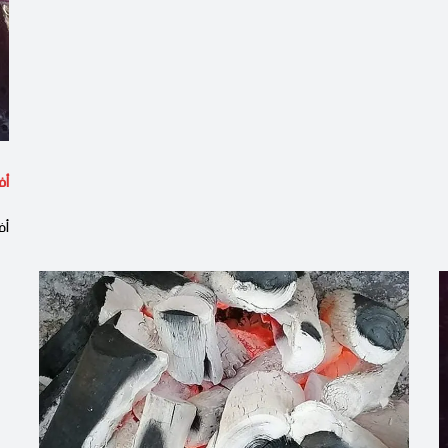
أف
أف