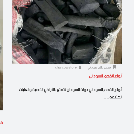
فحم طلح سوداني
charcoalstore
أنواع الفحم السوداني
أنواع الفحم السوداني دولة السودان تتمتع بالأراضي الخصبة والغابات
الكثيفة .…
فح