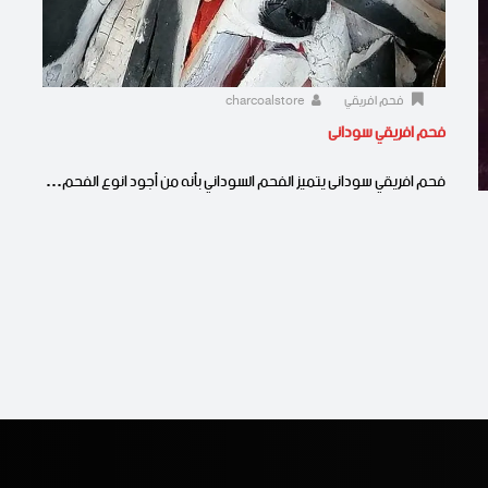
فحم افريقي
charcoalstore
فحم افريقي سودانى
فحم افريقي سودانى يتميز الفحم السوداني بأنه من أجود انوع الفحم…