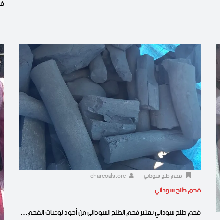
فح
فحم طلح سوداني
charcoalstore
فحم طلح سوداني
فحم طلح سوداني يعتبر فحم الطلح السودانى من أجود نوعيات الفحم…