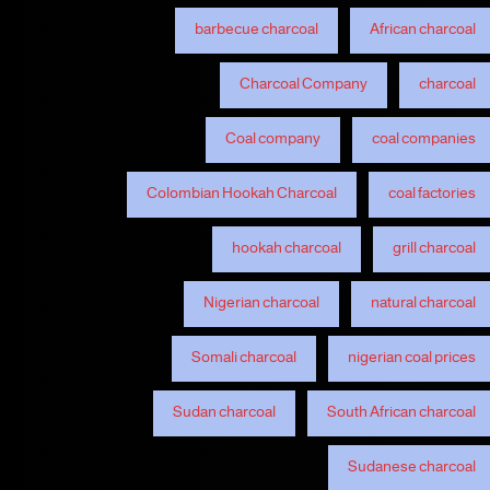
barbecue charcoal
African charcoal
Charcoal Company
charcoal
Coal company
coal companies
Colombian Hookah Charcoal
coal factories
hookah charcoal
grill charcoal
Nigerian charcoal
natural charcoal
Somali charcoal
nigerian coal prices
Sudan charcoal
South African charcoal
Sudanese charcoal