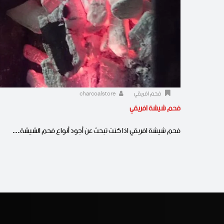
فحم افريقي
charcoalstore
فحم شيشة افريقي
فحم شيشة افريقي اذا كنت تبحث عن أجود أنواع فحم الشيشة…