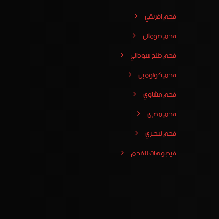
فحم افريقي
فحم صومالي
فحم طلح سوداني
فحم كولومبي
فحم مشاوي
فحم مصري
فحم نيجيري
فيدبوهات للفحم