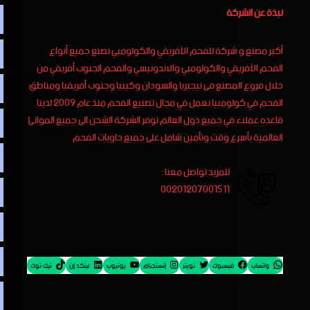
نبذة عن الشركة
أكبر مصنع و شركة للفحم الأفريقي والكولومبي نصنع جميع أنواع
الفحم الأفريقي والكولومبي والاندونيسي والفحم الجنوب أفريقي من
خلال فروع المصنع فى نيجيريا والسودان وكينيا وجنوب أفريقيا ومناطق
الفحم في كولومبيا نعمل في مجال تصنيع الفحم منذ عام 2009 لدينا
قاعده عملاء في جميع دول العالم توفر الشركة الشحن الى جميع الموانئ
العالمية بأسرع وقت وتأمين شامل على جميع حاويات الفحم
للمزيد تواصل معنا :
00201207001511
واتساب
فيسبوك
تويتر
إنستجرام
يوتيوب
لينكد إن
تيك توك