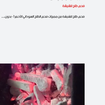
فحم طلح للشيشة
فحم طلح للشيشة من مميزات فحم الطلح السوداني الأحمر 1- بدون…