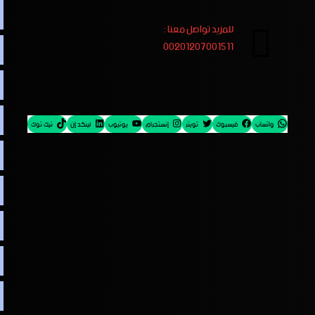
للمزيد تواصل معنا :
00201207001511
واتساب
فيسبوك
تويتر
إنستجرام
يوتيوب
لينكد إن
تيك توك