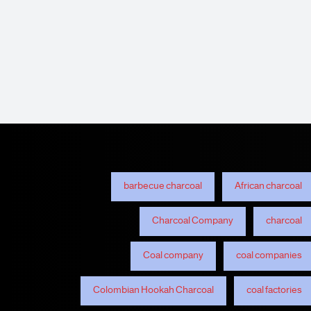
barbecue charcoal
African charcoal
Charcoal Company
charcoal
Coal company
coal companies
Colombian Hookah Charcoal
coal factories