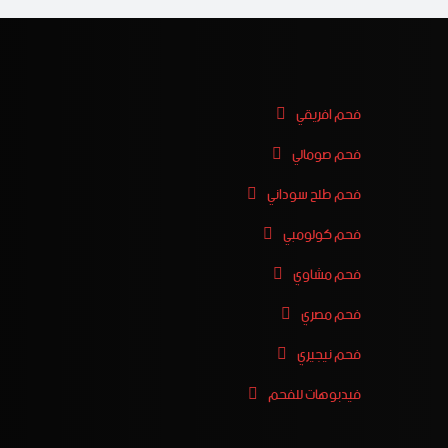
فحم افريقي
فحم صومالي
فحم طلح سوداني
فحم كولومبي
فحم مشاوي
فحم مصري
فحم نيجيري
فيدبوهات للفحم