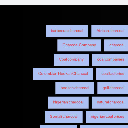
barbecue charcoal
African charcoal
Charcoal Company
charcoal
Coal company
coal companies
Colombian Hookah Charcoal
coal factories
hookah charcoal
grill charcoal
Nigerian charcoal
natural charcoal
Somali charcoal
nigerian coal prices