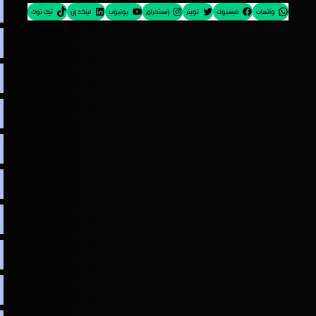
واتساب
فيسبوك
تويتر
إنستجرام
يوتيوب
لينكد إن
تيك توك