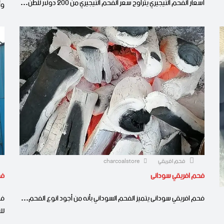
اسعار الفحم النيجيري يتراوح سعر الفحم النيجيري من 200 دولار للطن…
وأ
فحم افريقي
charcoalstore
فحم افريقي سودانى
فح
فحم افريقي سودانى يتميز الفحم السوداني بأنه من أجود انوع الفحم…
فح
لل