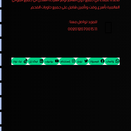
العالمية بأسرع وقت وتأمين شامل على جميع حاويات الفحم
للمزيد تواصل معنا :
00201207001511
واتساب
فيسبوك
تويتر
إنستجرام
يوتيوب
لينكد إن
تيك توك