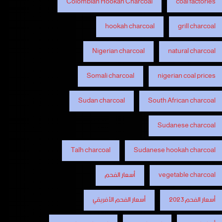
Colombian Hookah Charcoal
coal factories
hookah charcoal
grill charcoal
Nigerian charcoal
natural charcoal
Somali charcoal
nigerian coal prices
Sudan charcoal
South African charcoal
Sudanese charcoal
Talh charcoal
Sudanese hookah charcoal
vegetable charcoal
أسعار الفحم
أسعار الفحم 2023
أسعار الفحم الأفريقي