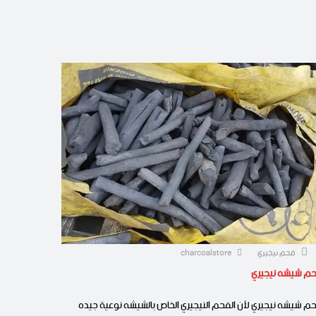
فحم نيجيري
charcoalstore
م شيشه نيجيري
م شيشه نيجيري لأن الفحم النيجيري الخاص بالشيشه نوعية جيده