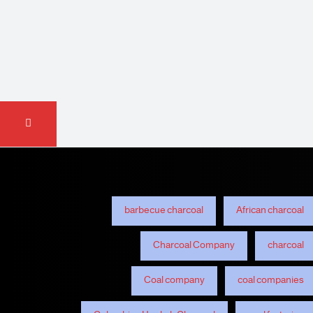
barbecue charcoal
African charcoal
Charcoal Company
charcoal
Coal company
coal companies