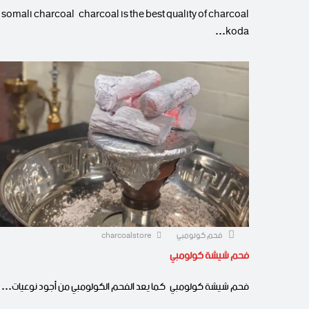
somali charcoal charcoal is the best quality of charcoal
koda…
فحم كولومبي
charcoalstore
فحم شيشة كولومبي
فحم شيشة كولومبي كما يعد الفحم الكولومبي من أجود نوعيات…