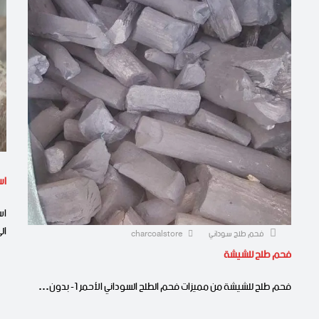
اس
ال
فحم طلح سوداني
charcoalstore
فحم طلح للشيشة
فحم طلح للشيشة من مميزات فحم الطلح السوداني الأحمر 1- بدون…