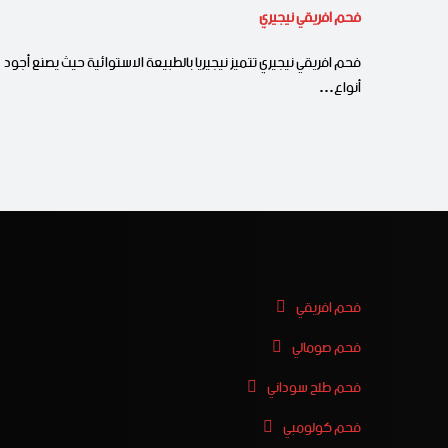
فحم افريقي نيجيري
فحم افريقي نيجيري تتميز نيجيريا بالطبيعة الاستوائية حيث يصنع أجود
أنواع…
فحم افريقي
فحم صومالي
فحم طلح سوداني
فحم كولومبي