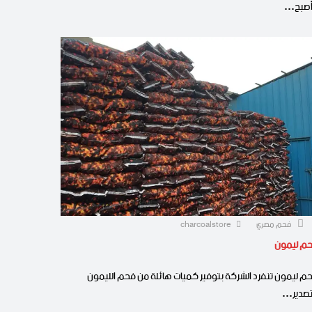
صبح…
فحم مصري
charcoalstore
م ليمون
م ليمون تنفرد الشركة بتوفير كميات هائلة من فحم الليمون
تصدير…