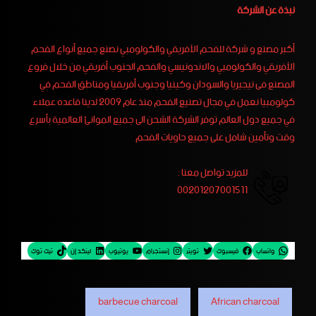
نبذة عن الشركة
أكبر مصنع و شركة للفحم الأفريقي والكولومبي نصنع جميع أنواع الفحم
الأفريقي والكولومبي والاندونيسي والفحم الجنوب أفريقي من خلال فروع
المصنع فى نيجيريا والسودان وكينيا وجنوب أفريقيا ومناطق الفحم في
كولومبيا نعمل في مجال تصنيع الفحم منذ عام 2009 لدينا قاعده عملاء
في جميع دول العالم توفر الشركة الشحن الى جميع الموانئ العالمية بأسرع
وقت وتأمين شامل على جميع حاويات الفحم
للمزيد تواصل معنا :
00201207001511
واتساب
فيسبوك
تويتر
إنستجرام
يوتيوب
لينكد إن
تيك توك
barbecue charcoal
African charcoal