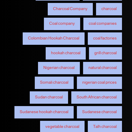
Charcoal Company
charcoal
Coal company
coal companies
Colombian Hookah Charcoal
coal factories
hookah charcoal
grill charcoal
Nigerian charcoal
natural charcoal
Somali charcoal
nigerian coal prices
Sudan charcoal
South African charcoal
Sudanese hookah charcoal
Sudanese charcoal
vegetable charcoal
Talh charcoal