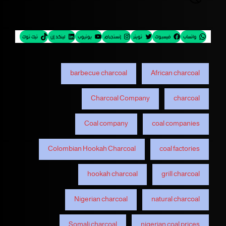
واتساب
فيسبوك
تويتر
إنستجرام
يوتيوب
لينكد إن
تيك توك
barbecue charcoal
African charcoal
Charcoal Company
charcoal
Coal company
coal companies
Colombian Hookah Charcoal
coal factories
hookah charcoal
grill charcoal
Nigerian charcoal
natural charcoal
Somali charcoal
nigerian coal prices