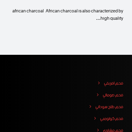
african charcoal African charcoal is also characterized by
high quality…
فحم افريقي
فحم صومالي
فحم طلح سوداني
فحم كولومبي
فحم مشاوي