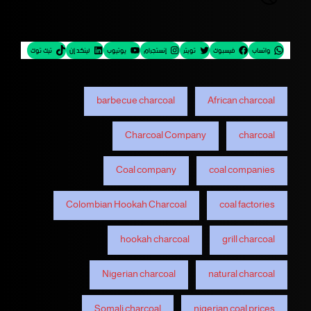
واتساب
فيسبوك
تويتر
إنستجرام
يوتيوب
لينكد إن
تيك توك
barbecue charcoal
African charcoal
Charcoal Company
charcoal
Coal company
coal companies
Colombian Hookah Charcoal
coal factories
hookah charcoal
grill charcoal
Nigerian charcoal
natural charcoal
Somali charcoal
nigerian coal prices