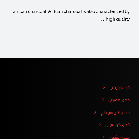
african charcoal African charcoal is also characterized by
high quality…
فحم افريقي
فحم صومالي
فحم طلح سوداني
فحم كولومبي
فحم مشاوي