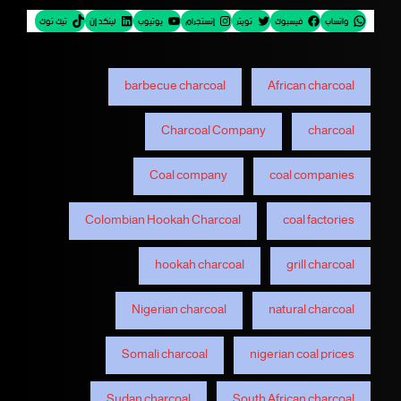
واتساب
فيسبوك
تويتر
إنستجرام
يوتيوب
لينكد إن
تيك توك
barbecue charcoal
African charcoal
Charcoal Company
charcoal
Coal company
coal companies
Colombian Hookah Charcoal
coal factories
hookah charcoal
grill charcoal
Nigerian charcoal
natural charcoal
Somali charcoal
nigerian coal prices
Sudan charcoal
South African charcoal