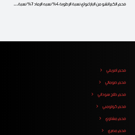
فحم الكبراتشو من الباراغواي نسبة الرطوبة 4% نسبه الرماد 7% نسبة…
فحم افريقي
فحم صومالي
فحم طلح سوداني
فحم كولومبي
فحم مشاوي
فحم مصري