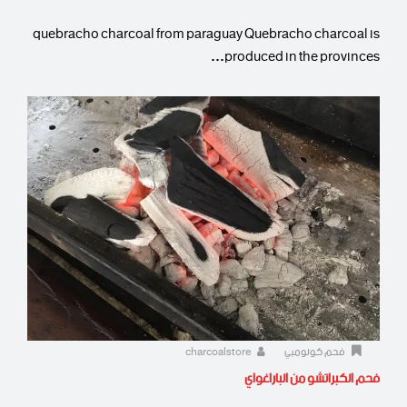
quebracho charcoal from paraguay Quebracho charcoal is
produced in the provinces…
فحم كولومبي
charcoalstore
فحم الكبراتشو من الباراغواي