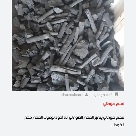
فحم صومالي
charcoalstore
فحم صومالي
فحم صومالي يتميز الفحم الصومالى أنه أجود نوعيات الفحم فحم
الكودا…