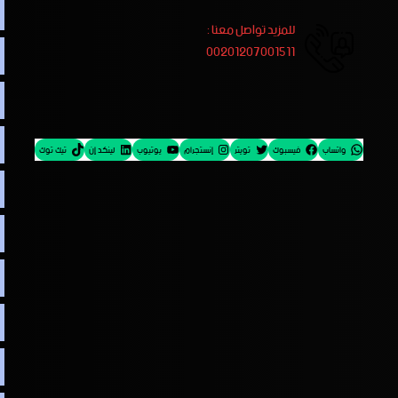
للمزيد تواصل معنا :
00201207001511
واتساب
فيسبوك
تويتر
إنستجرام
يوتيوب
لينكد إن
تيك توك