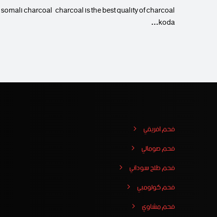
somali charcoal charcoal is the best quality of charcoal
koda…
فحم افريقي
فحم صومالي
فحم طلح سوداني
فحم كولومبي
فحم مشاوي