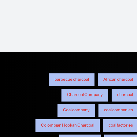
barbecue charcoal
African charcoal
Charcoal Company
charcoal
Coal company
coal companies
Colombian Hookah Charcoal
coal factories