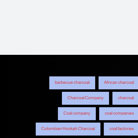
barbecue charcoal
African charcoal
Charcoal Company
charcoal
Coal company
coal companies
Colombian Hookah Charcoal
coal factories