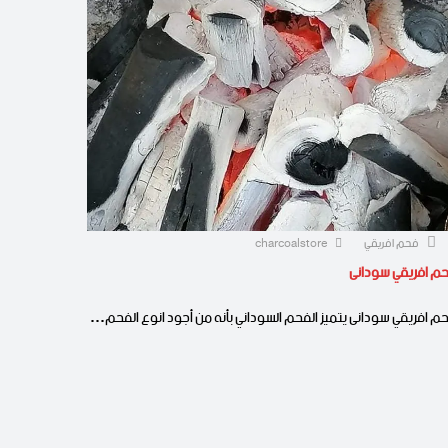
فحم افريقي
charcoalstore
م افريقي سودانى
م افريقي سودانى يتميز الفحم السوداني بأنه من أجود انوع الفحم…