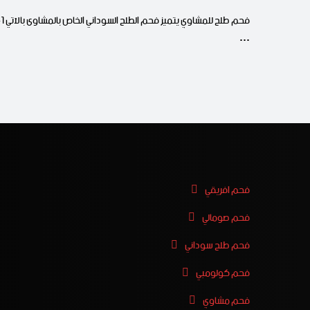
فحم طلح للمشا
…
فحم افريقي
فحم صومالي
فحم طلح سوداني
فحم كولومبي
فحم مشاوي