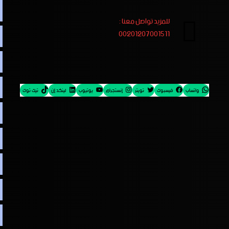
للمزيد تواصل معنا :
00201207001511
واتساب
فيسبوك
تويتر
إنستجرام
يوتيوب
لينكد إن
تيك توك