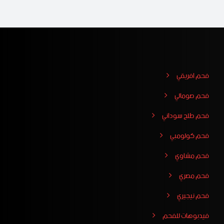
فحم افريقي
فحم صومالي
فحم طلح سوداني
فحم كولومبي
فحم مشاوي
فحم مصري
فحم نيجيري
فيدبوهات للفحم