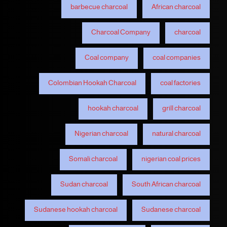
barbecue charcoal
African charcoal
Charcoal Company
charcoal
Coal company
coal companies
Colombian Hookah Charcoal
coal factories
hookah charcoal
grill charcoal
Nigerian charcoal
natural charcoal
Somali charcoal
nigerian coal prices
Sudan charcoal
South African charcoal
Sudanese hookah charcoal
Sudanese charcoal