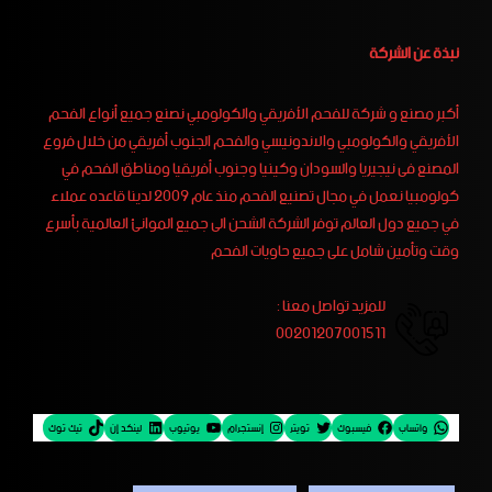
نبذة عن الشركة
أكبر مصنع و شركة للفحم الأفريقي والكولومبي نصنع جميع أنواع الفحم
الأفريقي والكولومبي والاندونيسي والفحم الجنوب أفريقي من خلال فروع
المصنع فى نيجيريا والسودان وكينيا وجنوب أفريقيا ومناطق الفحم في
كولومبيا نعمل في مجال تصنيع الفحم منذ عام 2009 لدينا قاعده عملاء
في جميع دول العالم توفر الشركة الشحن الى جميع الموانئ العالمية بأسرع
وقت وتأمين شامل على جميع حاويات الفحم
للمزيد تواصل معنا :
00201207001511
واتساب
فيسبوك
تويتر
إنستجرام
يوتيوب
لينكد إن
تيك توك