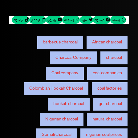
واتساب
فيسبوك
تويتر
إنستجرام
يوتيوب
لينكد إن
تيك توك
barbecue charcoal
African charcoal
Charcoal Company
charcoal
Coal company
coal companies
Colombian Hookah Charcoal
coal factories
hookah charcoal
grill charcoal
Nigerian charcoal
natural charcoal
Somali charcoal
nigerian coal prices