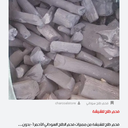
فحم طلح سوداني
charcoalstore
فحم طلح للشيشة
فحم طلح للشيشة من مميزات فحم الطلح السوداني الأحمر 1- بدون…