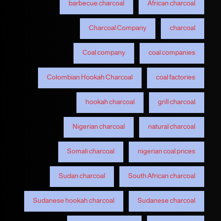
barbecue charcoal
African charcoal
Charcoal Company
charcoal
Coal company
coal companies
Colombian Hookah Charcoal
coal factories
hookah charcoal
grill charcoal
Nigerian charcoal
natural charcoal
Somali charcoal
nigerian coal prices
Sudan charcoal
South African charcoal
Sudanese hookah charcoal
Sudanese charcoal