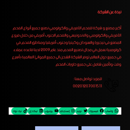
نبذة عن الشركة
أكبر مصنع و شركة للفحم الأفريقي والكولومبي نصنع جميع أنواع الفحم
الأفريقي والكولومبي والاندونيسي والفحم الجنوب أفريقي من خلال فروع
المصنع فى نيجيريا والسودان وكينيا وجنوب أفريقيا ومناطق الفحم في
كولومبيا نعمل في مجال تصنيع الفحم منذ عام 2009 لدينا قاعده عملاء
في جميع دول العالم توفر الشركة الشحن الى جميع الموانئ العالمية بأسرع
وقت وتأمين شامل على جميع حاويات الفحم
للمزيد تواصل معنا :
00201207001511
واتساب
فيسبوك
تويتر
إنستجرام
يوتيوب
لينكد إن
تيك توك