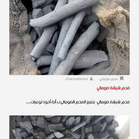
فحم صومالي
charcoalstore
فحم شيشة صومالي
فحم شيشة صومالي يتميز الفحم الصومالى ب أنة أجود نوعيات…