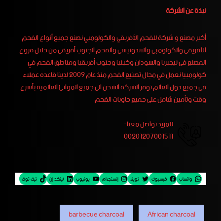
نبذة عن الشركة
أكبر مصنع و شركة للفحم الأفريقي والكولومبي نصنع جميع أنواع الفحم
الأفريقي والكولومبي والاندونيسي والفحم الجنوب أفريقي من خلال فروع
المصنع فى نيجيريا والسودان وكينيا وجنوب أفريقيا ومناطق الفحم في
كولومبيا نعمل في مجال تصنيع الفحم منذ عام 2009 لدينا قاعده عملاء
في جميع دول العالم توفر الشركة الشحن الى جميع الموانئ العالمية بأسرع
وقت وتأمين شامل على جميع حاويات الفحم
للمزيد تواصل معنا :
00201207001511
واتساب
فيسبوك
تويتر
إنستجرام
يوتيوب
لينكد إن
تيك توك
barbecue charcoal
African charcoal