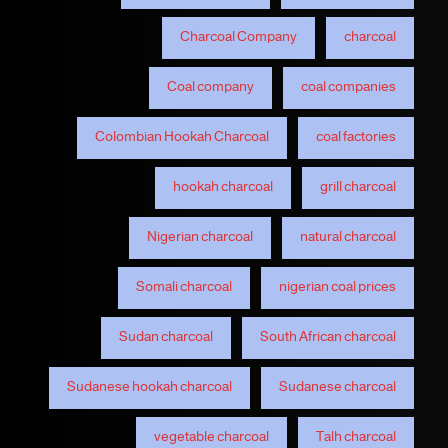
Charcoal Company
charcoal
Coal company
coal companies
Colombian Hookah Charcoal
coal factories
hookah charcoal
grill charcoal
Nigerian charcoal
natural charcoal
Somali charcoal
nigerian coal prices
Sudan charcoal
South African charcoal
Sudanese hookah charcoal
Sudanese charcoal
vegetable charcoal
Talh charcoal