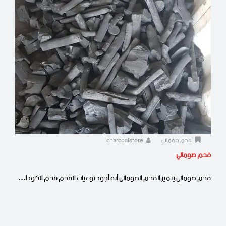
فحم صومالي
charcoalstore
فحم صومالي
فحم صومالي يتميز الفحم الصومالى أنه أجود نوعيات الفحم فحم الكودا…