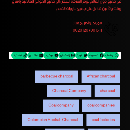
في جميع دول العالم توفر الشركة الشحن الى جميع الموانئ العالمية بأسرع
وقت وتأمين شامل على جميع حاويات الفحم
للمزيد تواصل معنا :
00201207001511
واتساب
فيسبوك
تويتر
إنستجرام
يوتيوب
لينكد إن
تيك توك
barbecue charcoal
African charcoal
Charcoal Company
charcoal
Coal company
coal companies
Colombian Hookah Charcoal
coal factories