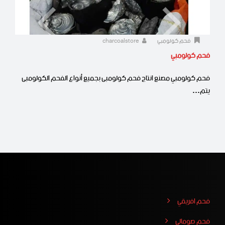
فحم كولومبي
charcoalstore
فحم كولومبي
فحم كولومبي مصنع انتاج فحم كولومبى بجميع أنواع الفحم الكولومبى
يتم…
فحم افريقي
فحم صومالي