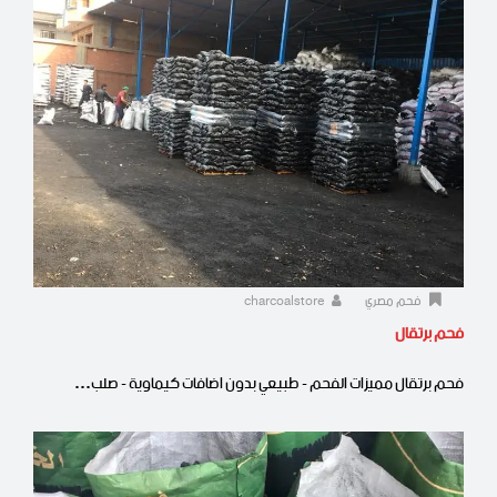
فحم مصري
charcoalstore
فحم برتقال
فحم برتقال مميزات الفحم - طبيعي بدون اضافات كيماوية - صلب…