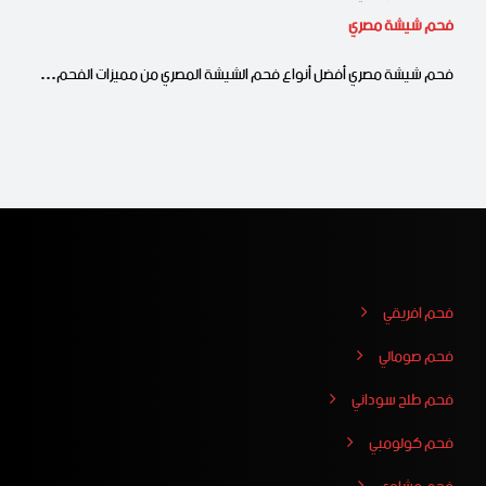
فحم شيشة مصري
فحم شيشة مصري أفضل أنواع فحم الشيشة المصري من مميزات الفحم…
فحم افريقي
فحم صومالي
فحم طلح سوداني
فحم كولومبي