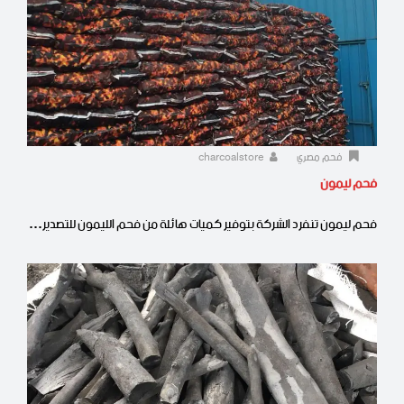
فحم مصري
charcoalstore
فحم ليمون
فحم ليمون تنفرد الشركة بتوفير كميات هائلة من فحم الليمون للتصدير…