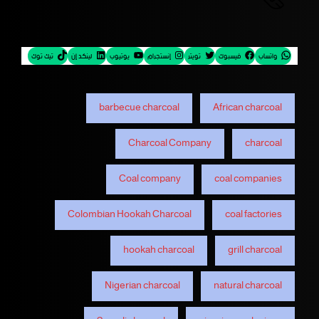
واتساب
فيسبوك
تويتر
إنستجرام
يوتيوب
لينكد إن
تيك توك
barbecue charcoal
African charcoal
Charcoal Company
charcoal
Coal company
coal companies
Colombian Hookah Charcoal
coal factories
hookah charcoal
grill charcoal
Nigerian charcoal
natural charcoal