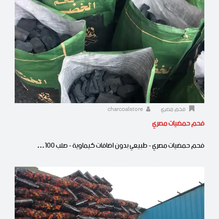
فحم مصري
charcoalstore
فحم حمضيات مصري
فحم حمضيات مصري - طبيعي بدون اضافات كيماوية - صلب 100…