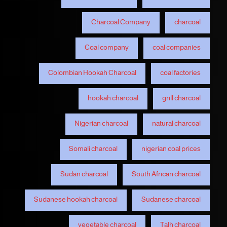
Charcoal Company
charcoal
Coal company
coal companies
Colombian Hookah Charcoal
coal factories
hookah charcoal
grill charcoal
Nigerian charcoal
natural charcoal
Somali charcoal
nigerian coal prices
Sudan charcoal
South African charcoal
Sudanese hookah charcoal
Sudanese charcoal
vegetable charcoal
Talh charcoal