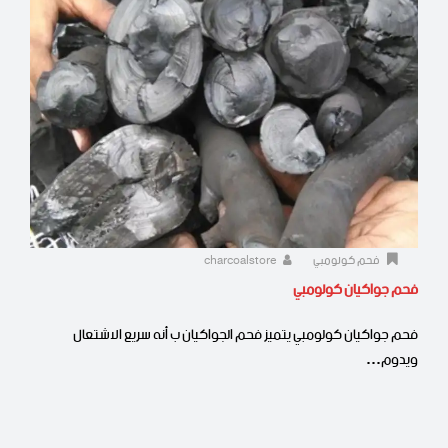
فحم كولومبي
charcoalstore
فحم جواكيان كولومبي
فحم جواكيان كولومبي يتميز فحم الجواكيان ب أنه سريع الاشتعال
ويدوم…