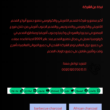
نبذة عن الشركة
أكبر مصنع و شركة للفحم الأفريقي والكولومبي نصنع جميع أنواع الفحم
الأفريقي والكولومبي والاندونيسي والفحم الجنوب أفريقي من خلال فروع
المصنع فى نيجيريا والسودان وكينيا وجنوب أفريقيا ومناطق الفحم في
كولومبيا نعمل في مجال تصنيع الفحم منذ عام 2009 لدينا قاعده عملاء
في جميع دول العالم توفر الشركة الشحن الى جميع الموانئ العالمية بأسرع
وقت وتأمين شامل على جميع حاويات الفحم
للمزيد تواصل معنا :
00201207001511
واتساب
فيسبوك
تويتر
إنستجرام
يوتيوب
لينكد إن
تيك توك
barbecue charcoal
African charcoal