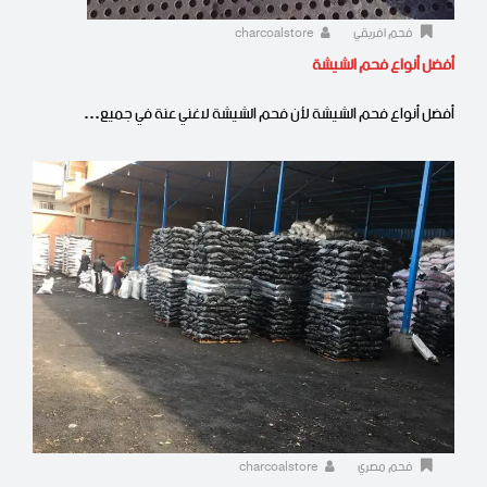
فحم افريقي
charcoalstore
أفضل أنواع فحم الشيشة
أفضل أنواع فحم الشيشة لأن فحم الشيشة لاغني عنة في جميع…
فحم مصري
charcoalstore