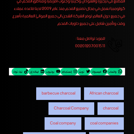
المصنع فى نيجيريا والسودان وكينيا وجنوب أفريقيا ومناطق الفحم في
كولومبيا نعمل في مجال تصنيع الفحم منذ عام 2009 لدينا قاعده عملاء
في جميع دول العالم توفر الشركة الشحن الى جميع الموانئ العالمية بأسرع
وقت وتأمين شامل على جميع حاويات الفحم
للمزيد تواصل معنا :
00201207001511
واتساب
فيسبوك
تويتر
إنستجرام
يوتيوب
لينكد إن
تيك توك
barbecue charcoal
African charcoal
Charcoal Company
charcoal
Coal company
coal companies