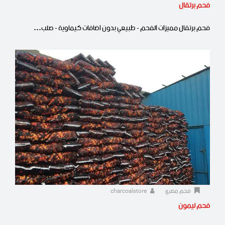
فحم برتقال
فحم برتقال مميزات الفحم - طبيعي بدون اضافات كيماوية - صلب…
فحم مصري
charcoalstore
فحم ليمون