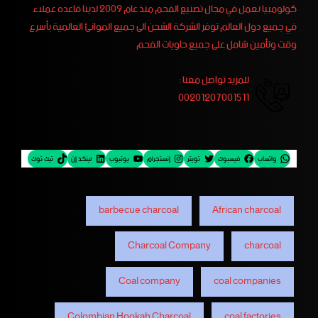
كولومبيا نعمل في مجال تصنيع الفحم منذ عام 2009 لدينا قاعده عملاء
في جميع دول العالم توفر الشركة الشحن الى جميع الموانئ العالمية بأسرع
وقت وتأمين شامل على جميع حاويات الفحم
للمزيد تواصل معنا :
00201207001511
واتساب
فيسبوك
تويتر
إنستجرام
يوتيوب
لينكد إن
تيك توك
barbecue charcoal
African charcoal
Charcoal Company
charcoal
Coal company
coal companies
Colombian Hookah Charcoal
coal factories