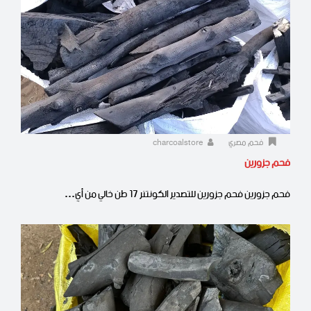
فحم مصري
charcoalstore
فحم جزورين
فحم جزورين فحم جزورين للتصدير الكونتنر 17 طن خالي من أي…