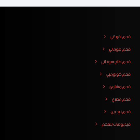
فحم افريقي
فحم صومالي
فحم طلح سوداني
فحم كولومبي
فحم مشاوي
فحم مصري
فحم نيجيري
فيدبوهات للفحم