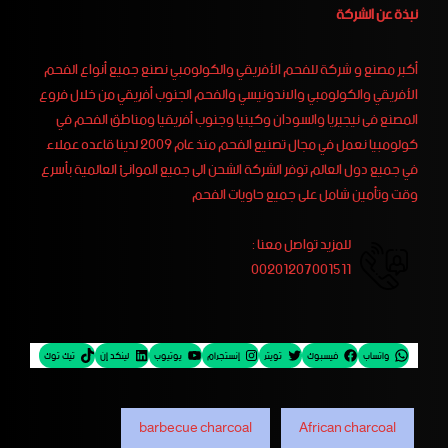
نبذة عن الشركة
أكبر مصنع و شركة للفحم الأفريقي والكولومبي نصنع جميع أنواع الفحم
الأفريقي والكولومبي والاندونيسي والفحم الجنوب أفريقي من خلال فروع
المصنع فى نيجيريا والسودان وكينيا وجنوب أفريقيا ومناطق الفحم في
كولومبيا نعمل في مجال تصنيع الفحم منذ عام 2009 لدينا قاعده عملاء
في جميع دول العالم توفر الشركة الشحن الى جميع الموانئ العالمية بأسرع
وقت وتأمين شامل على جميع حاويات الفحم
للمزيد تواصل معنا :
00201207001511
واتساب
فيسبوك
تويتر
إنستجرام
يوتيوب
لينكد إن
تيك توك
barbecue charcoal
African charcoal