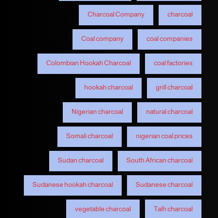
Charcoal Company
charcoal
Coal company
coal companies
Colombian Hookah Charcoal
coal factories
hookah charcoal
grill charcoal
Nigerian charcoal
natural charcoal
Somali charcoal
nigerian coal prices
Sudan charcoal
South African charcoal
Sudanese hookah charcoal
Sudanese charcoal
vegetable charcoal
Talh charcoal