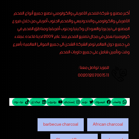
أكبر مصنع و شركة للفحم الأفريقي والكولومبي نصنع جميع أنواع الفحم
الأفريقي والكولومبي والاندونيسي والفحم الجنوب أفريقي من خلال فروع
المصنع فى نيجيريا والسودان وكينيا وجنوب أفريقيا ومناطق الفحم في
كولومبيا نعمل في مجال تصنيع الفحم منذ عام 2009 لدينا قاعده عملاء
في جميع دول العالم توفر الشركة الشحن الى جميع الموانئ العالمية بأسرع
وقت وتأمين شامل على جميع حاويات الفحم
للمزيد تواصل معنا :
00201207001511
واتساب
فيسبوك
تويتر
إنستجرام
يوتيوب
لينكد إن
تيك توك
barbecue charcoal
African charcoal