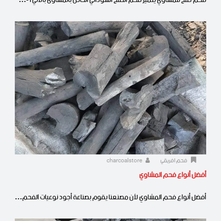
فحم طلح للمشاوي يتميز فحم الطلح السوداني الخاص بالمشاوى بالآتي 1-…
فحم افريقي
charcoalstore
أفضل أنواع فحم المشاوي
أفضل أنواع فحم المشاوي لأن مصنعنا يقوم بصناعة أجود نوعيات الفحم…