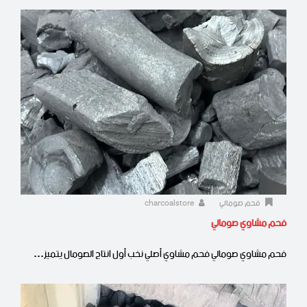
فحم صومالي
charcoalstore
فحم مشاوي صومالي
فحم مشاوي صومالي فحم مشاوي أصلي نخب أول انتاج الصومال يتميز…