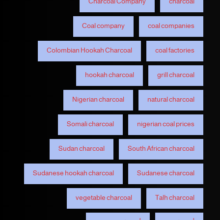
Charcoal Company
charcoal
Coal company
coal companies
Colombian Hookah Charcoal
coal factories
hookah charcoal
grill charcoal
Nigerian charcoal
natural charcoal
Somali charcoal
nigerian coal prices
Sudan charcoal
South African charcoal
Sudanese hookah charcoal
Sudanese charcoal
vegetable charcoal
Talh charcoal