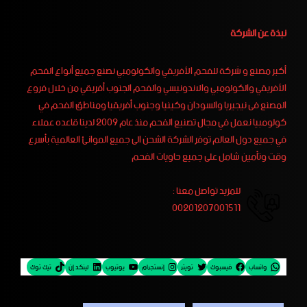
نبذة عن الشركة
أكبر مصنع و شركة للفحم الأفريقي والكولومبي نصنع جميع أنواع الفحم
الأفريقي والكولومبي والاندونيسي والفحم الجنوب أفريقي من خلال فروع
المصنع فى نيجيريا والسودان وكينيا وجنوب أفريقيا ومناطق الفحم في
كولومبيا نعمل في مجال تصنيع الفحم منذ عام 2009 لدينا قاعده عملاء
في جميع دول العالم توفر الشركة الشحن الى جميع الموانئ العالمية بأسرع
وقت وتأمين شامل على جميع حاويات الفحم
للمزيد تواصل معنا :
00201207001511
واتساب
فيسبوك
تويتر
إنستجرام
يوتيوب
لينكد إن
تيك توك