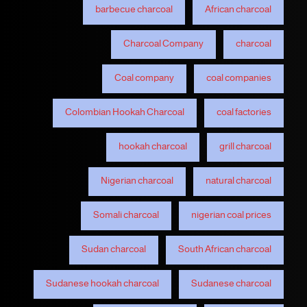
barbecue charcoal
African charcoal
Charcoal Company
charcoal
Coal company
coal companies
Colombian Hookah Charcoal
coal factories
hookah charcoal
grill charcoal
Nigerian charcoal
natural charcoal
Somali charcoal
nigerian coal prices
Sudan charcoal
South African charcoal
Sudanese hookah charcoal
Sudanese charcoal