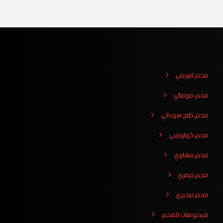
فحم افريقي
فحم صومالي
فحم طلح سوداني
فحم كولومبي
فحم مشاوي
فحم مصري
فحم نيجيري
فيدبوهات للفحم