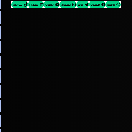
واتساب
فيسبوك
تويتر
إنستجرام
يوتيوب
لينكد إن
تيك توك