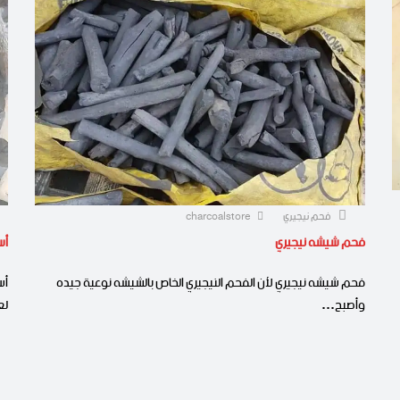
فحم نيجيري
charcoalstore
فحم شيشه نيجيري
أس
فحم شيشه نيجيري لأن الفحم النيجيري الخاص بالشيشه نوعية جيده
أس
وأصبح…
ل