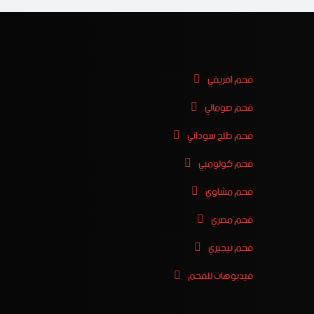
فحم افريقي
فحم صومالي
فحم طلح سوداني
فحم كولومبي
فحم مشاوي
فحم مصري
فحم نيجيري
فيدبوهات للفحم