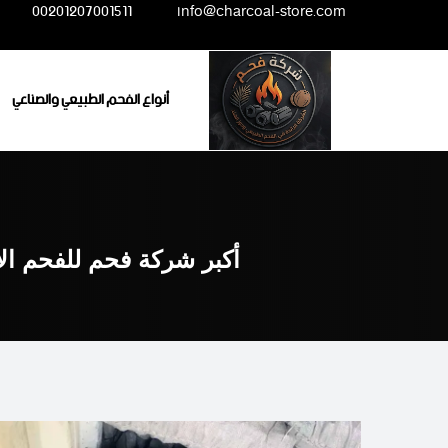
Ski
00201207001511
info@charcoal-store.com
t
conten
أنواع الفحم الطبيعي والصناعي
أكبر شركة فحم للفحم ال