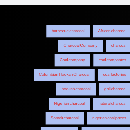
barbecue charcoal
African charcoal
Charcoal Company
charcoal
Coal company
coal companies
Colombian Hookah Charcoal
coal factories
hookah charcoal
grill charcoal
Nigerian charcoal
natural charcoal
Somali charcoal
nigerian coal prices