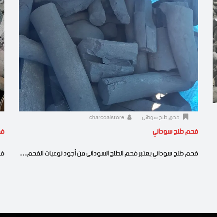
فحم طلح سوداني
charcoalstore
فحم طلح سوداني
فح
فحم طلح سوداني يعتبر فحم الطلح السودانى من أجود نوعيات الفحم…
فح