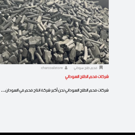
فحم طلح سوداني
charcoalstore
شركات فحم الطلح السوداني
شركات فحم الطلح السوداني نحن أكبر شركة انتاج فحم في السودان…