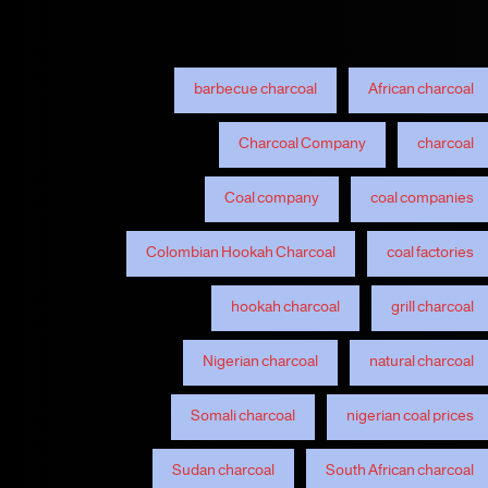
barbecue charcoal
African charcoal
Charcoal Company
charcoal
Coal company
coal companies
Colombian Hookah Charcoal
coal factories
hookah charcoal
grill charcoal
Nigerian charcoal
natural charcoal
Somali charcoal
nigerian coal prices
Sudan charcoal
South African charcoal