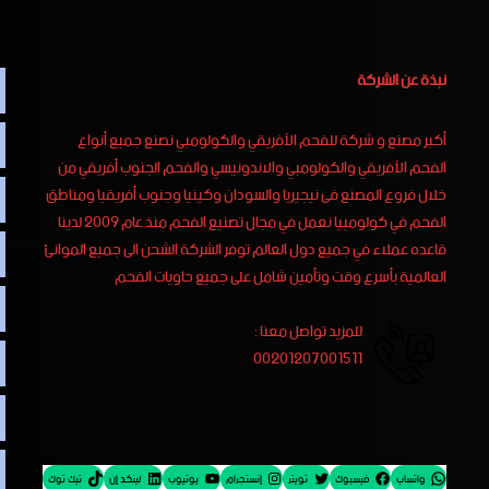
نبذة عن الشركة
أكبر مصنع و شركة للفحم الأفريقي والكولومبي نصنع جميع أنواع
الفحم الأفريقي والكولومبي والاندونيسي والفحم الجنوب أفريقي من
خلال فروع المصنع فى نيجيريا والسودان وكينيا وجنوب أفريقيا ومناطق
الفحم في كولومبيا نعمل في مجال تصنيع الفحم منذ عام 2009 لدينا
قاعده عملاء في جميع دول العالم توفر الشركة الشحن الى جميع الموانئ
العالمية بأسرع وقت وتأمين شامل على جميع حاويات الفحم
للمزيد تواصل معنا :
00201207001511
واتساب
فيسبوك
تويتر
إنستجرام
يوتيوب
لينكد إن
تيك توك