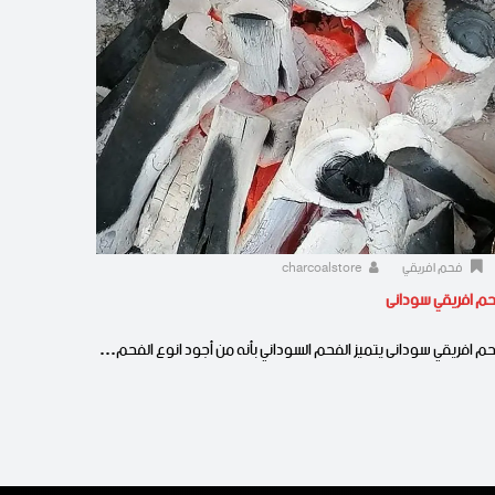
فحم افريقي
charcoalstore
م افريقي سودانى
م افريقي سودانى يتميز الفحم السوداني بأنه من أجود انوع الفحم…