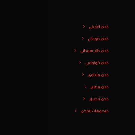
فحم افريقي
فحم صومالي
فحم طلح سوداني
فحم كولومبي
فحم مشاوي
فحم مصري
فحم نيجيري
فيدبوهات للفحم