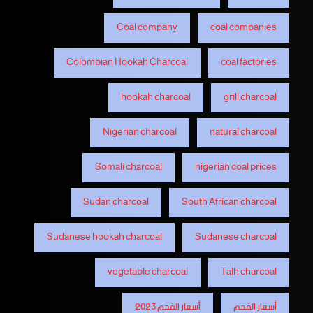
Coal company
coal companies
Colombian Hookah Charcoal
coal factories
hookah charcoal
grill charcoal
Nigerian charcoal
natural charcoal
Somali charcoal
nigerian coal prices
Sudan charcoal
South African charcoal
Sudanese hookah charcoal
Sudanese charcoal
vegetable charcoal
Talh charcoal
أسعار الفحم
أسعار الفحم 2023