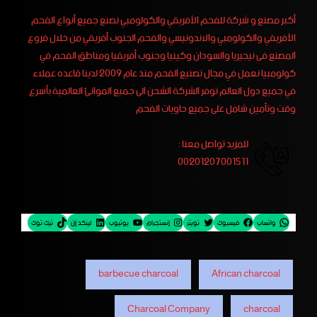
أكبر مصنع و شركة للفحم الأفريقي والكولومبي نصنع جميع أنواع الفحم
الأفريقي والكولومبي والاندونيسي والفحم الجنوب أفريقي من خلال فروع
المصنع فى نيجيريا والسودان وكينيا وجنوب أفريقيا ومناطق الفحم في
كولومبيا نعمل في مجال تصنيع الفحم منذ عام 2009 لدينا قاعده عملاء
في جميع دول العالم توفر الشركة الشحن الى جميع الموانئ العالمية بأسرع
وقت وتأمين شامل على جميع حاويات الفحم
للمزيد تواصل معنا :
00201207001511
واتساب
فيسبوك
تويتر
إنستجرام
يوتيوب
لينكد إن
تيك توك
barbecue charcoal
African charcoal
Charcoal Company
charcoal