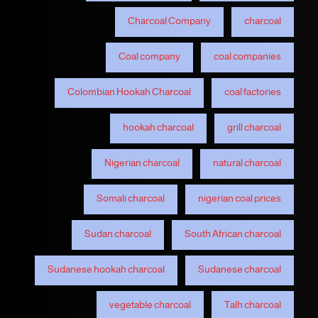
Charcoal Company
charcoal
Coal company
coal companies
Colombian Hookah Charcoal
coal factories
hookah charcoal
grill charcoal
Nigerian charcoal
natural charcoal
Somali charcoal
nigerian coal prices
Sudan charcoal
South African charcoal
Sudanese hookah charcoal
Sudanese charcoal
vegetable charcoal
Talh charcoal