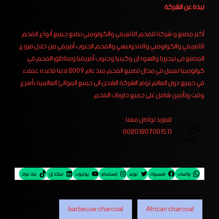
نبذة عن الشركة
أكبر مصنع و شركة للفحم الأفريقي والكولومبي نصنع جميع أنواع الفحم
الأفريقي والكولومبي والاندونيسي والفحم الجنوب أفريقي من خلال فروع
المصنع فى نيجيريا والسودان وكينيا وجنوب أفريقيا ومناطق الفحم في
كولومبيا نعمل في مجال تصنيع الفحم منذ عام 2009 لدينا قاعده عملاء
في جميع دول العالم توفر الشركة الشحن الى جميع الموانئ العالمية بأسرع
وقت وتأمين شامل على جميع حاويات الفحم
للمزيد تواصل معنا :
00201207001511
واتساب
فيسبوك
تويتر
إنستجرام
يوتيوب
لينكد إن
تيك توك
barbecue charcoal
African charcoal