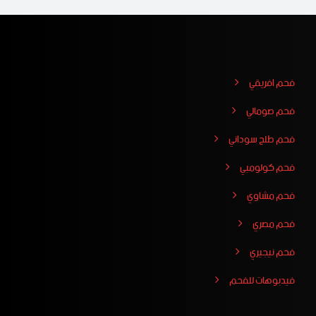
فحم افريقي
فحم صومالي
فحم طلح سوداني
فحم كولومبي
فحم مشاوي
فحم مصري
فحم نيجيري
فيدبوهات للفحم