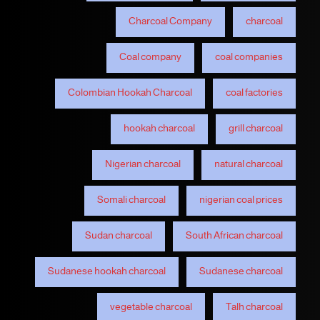
Charcoal Company
charcoal
Coal company
coal companies
Colombian Hookah Charcoal
coal factories
hookah charcoal
grill charcoal
Nigerian charcoal
natural charcoal
Somali charcoal
nigerian coal prices
Sudan charcoal
South African charcoal
Sudanese hookah charcoal
Sudanese charcoal
vegetable charcoal
Talh charcoal