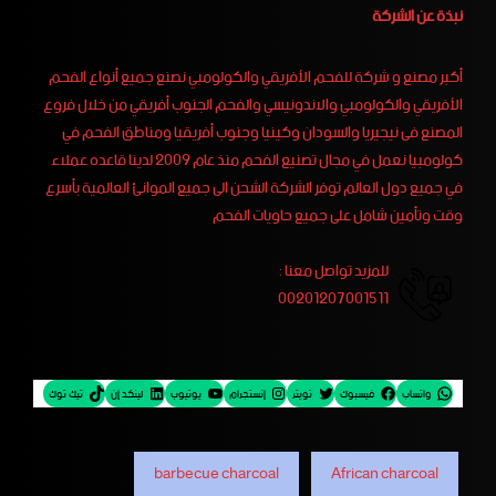
نبذة عن الشركة
أكبر مصنع و شركة للفحم الأفريقي والكولومبي نصنع جميع أنواع الفحم
الأفريقي والكولومبي والاندونيسي والفحم الجنوب أفريقي من خلال فروع
المصنع فى نيجيريا والسودان وكينيا وجنوب أفريقيا ومناطق الفحم في
كولومبيا نعمل في مجال تصنيع الفحم منذ عام 2009 لدينا قاعده عملاء
في جميع دول العالم توفر الشركة الشحن الى جميع الموانئ العالمية بأسرع
وقت وتأمين شامل على جميع حاويات الفحم
للمزيد تواصل معنا :
00201207001511
واتساب
فيسبوك
تويتر
إنستجرام
يوتيوب
لينكد إن
تيك توك
barbecue charcoal
African charcoal