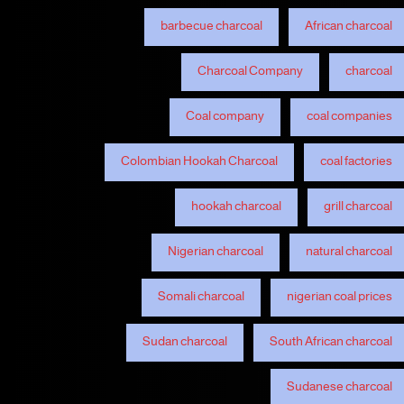
barbecue charcoal
African charcoal
Charcoal Company
charcoal
Coal company
coal companies
Colombian Hookah Charcoal
coal factories
hookah charcoal
grill charcoal
Nigerian charcoal
natural charcoal
Somali charcoal
nigerian coal prices
Sudan charcoal
South African charcoal
Sudanese charcoal