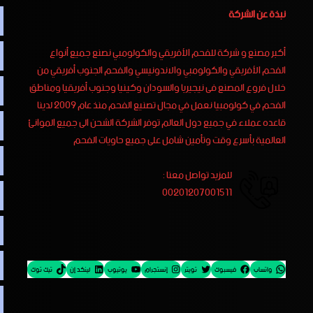
نبذة عن الشركة
أكبر مصنع و شركة للفحم الأفريقي والكولومبي نصنع جميع أنواع
الفحم الأفريقي والكولومبي والاندونيسي والفحم الجنوب أفريقي من
خلال فروع المصنع فى نيجيريا والسودان وكينيا وجنوب أفريقيا ومناطق
الفحم في كولومبيا نعمل في مجال تصنيع الفحم منذ عام 2009 لدينا
قاعده عملاء في جميع دول العالم توفر الشركة الشحن الى جميع الموانئ
العالمية بأسرع وقت وتأمين شامل على جميع حاويات الفحم
للمزيد تواصل معنا :
00201207001511
واتساب
فيسبوك
تويتر
إنستجرام
يوتيوب
لينكد إن
تيك توك