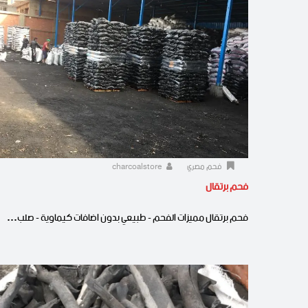
فحم مصري
charcoalstore
فحم برتقال
فحم برتقال مميزات الفحم - طبيعي بدون اضافات كيماوية - صلب…