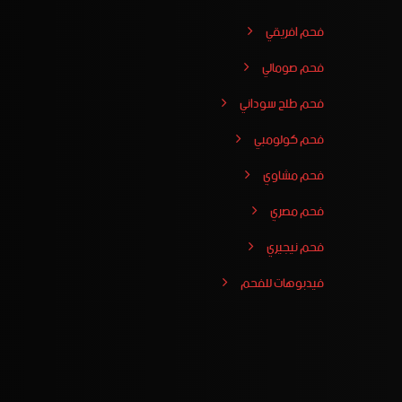
فحم افريقي
فحم صومالي
فحم طلح سوداني
فحم كولومبي
فحم مشاوي
فحم مصري
فحم نيجيري
فيدبوهات للفحم