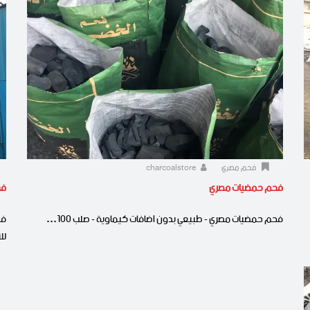
فحم مصري
charcoalstore
فحم حمضيات مصري
فح
فحم حمضيات مصري - طبيعي بدون اضافات كيماوية - صلب 100…
فح
لل