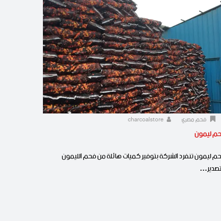
فحم مصري
charcoalstore
م ليمون
م ليمون تنفرد الشركة بتوفير كميات هائلة من فحم الليمون
تصدير…