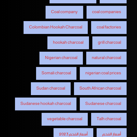
Coal company
coal companies
Colombian Hookah Charcoal
coal factories
hookah charcoal
grill charcoal
Nigerian charcoal
natural charcoal
Somali charcoal
nigerian coal prices
Sudan charcoal
South African charcoal
Sudanese hookah charcoal
Sudanese charcoal
vegetable charcoal
Talh charcoal
أسعار الفحم
أسعار الفحم 2023