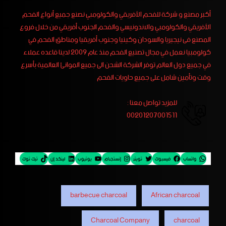
أكبر مصنع و شركة للفحم الأفريقي والكولومبي نصنع جميع أنواع الفحم
الأفريقي والكولومبي والاندونيسي والفحم الجنوب أفريقي من خلال فروع
المصنع فى نيجيريا والسودان وكينيا وجنوب أفريقيا ومناطق الفحم في
كولومبيا نعمل في مجال تصنيع الفحم منذ عام 2009 لدينا قاعده عملاء
في جميع دول العالم توفر الشركة الشحن الى جميع الموانئ العالمية بأسرع
وقت وتأمين شامل على جميع حاويات الفحم
للمزيد تواصل معنا :
00201207001511
واتساب
فيسبوك
تويتر
إنستجرام
يوتيوب
لينكد إن
تيك توك
barbecue charcoal
African charcoal
Charcoal Company
charcoal