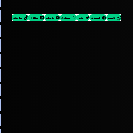
واتساب
فيسبوك
تويتر
إنستجرام
يوتيوب
لينكد إن
تيك توك