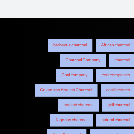
barbecue charcoal
African charcoal
Charcoal Company
charcoal
Coal company
coal companies
Colombian Hookah Charcoal
coal factories
hookah charcoal
grill charcoal
Nigerian charcoal
natural charcoal