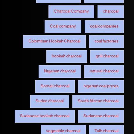
Charcoal Company
charcoal
Coal company
coal companies
Colombian Hookah Charcoal
coal factories
hookah charcoal
grill charcoal
Nigerian charcoal
natural charcoal
Somali charcoal
nigerian coal prices
Sudan charcoal
South African charcoal
Sudanese hookah charcoal
Sudanese charcoal
vegetable charcoal
Talh charcoal