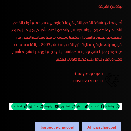
نبذة عن الشركة
أكبر مصنع و شركة للفحم الأفريقي والكولومبي نصنع جميع أنواع الفحم
الأفريقي والكولومبي والاندونيسي والفحم الجنوب أفريقي من خلال فروع
المصنع فى نيجيريا والسودان وكينيا وجنوب أفريقيا ومناطق الفحم في
كولومبيا نعمل في مجال تصنيع الفحم منذ عام 2009 لدينا قاعده عملاء
في جميع دول العالم توفر الشركة الشحن الى جميع الموانئ العالمية بأسرع
وقت وتأمين شامل على جميع حاويات الفحم
للمزيد تواصل معنا :
00201207001511
واتساب
فيسبوك
تويتر
إنستجرام
يوتيوب
لينكد إن
تيك توك
barbecue charcoal
African charcoal