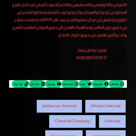
الأفريقي والكولومبي والاندونيسي والفحم الجنوب أفريقي من خلال فروع
المصنع فى نيجيريا والسودان وكينيا وجنوب أفريقيا ومناطق الفحم في
كولومبيا نعمل في مجال تصنيع الفحم منذ عام 2009 لدينا قاعده عملاء
في جميع دول العالم توفر الشركة الشحن الى جميع الموانئ العالمية بأسرع
وقت وتأمين شامل على جميع حاويات الفحم
للمزيد تواصل معنا :
00201207001511
واتساب
فيسبوك
تويتر
إنستجرام
يوتيوب
لينكد إن
تيك توك
barbecue charcoal
African charcoal
Charcoal Company
charcoal