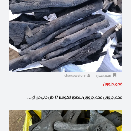
فحم مصري
charcoalstore
فحم جزورين
فحم جزورين فحم جزورين للتصدير الكونتنر 17 طن خالي من أي…