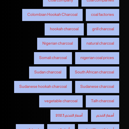
Coal company
coal companies
Colombian Hookah Charcoal
coal factories
hookah charcoal
grill charcoal
Nigerian charcoal
natural charcoal
Somali charcoal
nigerian coal prices
Sudan charcoal
South African charcoal
Sudanese hookah charcoal
Sudanese charcoal
vegetable charcoal
Talh charcoal
أسعار الفحم
أسعار الفحم 2023