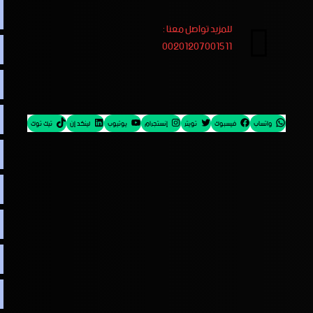
للمزيد تواصل معنا :
00201207001511
واتساب
فيسبوك
تويتر
إنستجرام
يوتيوب
لينكد إن
تيك توك