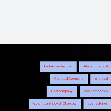
barbecue charcoal
African charcoal
Charcoal Company
charcoal
Coal company
coal companies
Colombian Hookah Charcoal
coal factories