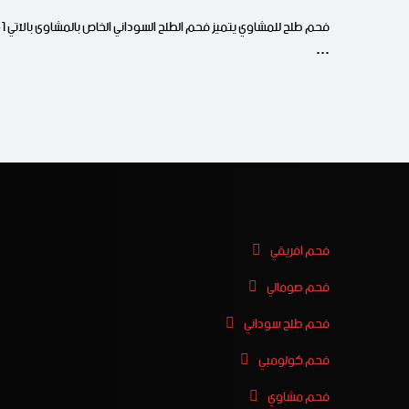
فحم طلح للمشا
…
فحم افريقي
فحم صومالي
فحم طلح سوداني
فحم كولومبي
فحم مشاوي