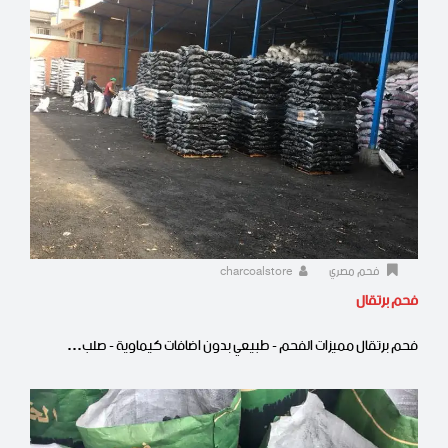
فحم مصري
charcoalstore
فحم برتقال
فحم برتقال مميزات الفحم - طبيعي بدون اضافات كيماوية - صلب…