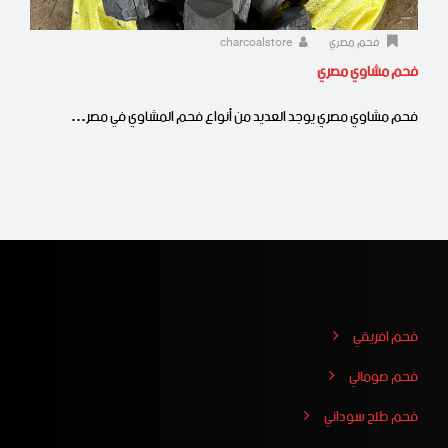
فحم مصري
charcoalstore
فحم مشاوي مصري
فحم مشاوي مصري يوجد العديد من أنواع فحم المشاوي في مصر…
فحم افريقي
فحم صومالي
فحم طلح سوداني