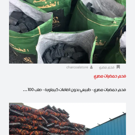
فحم مصري
charcoalstore
فحم حمضيات مصري
فحم حمضيات مصري - طبيعي بدون اضافات كيماوية - صلب 100…