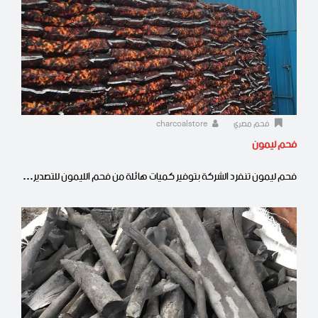
فحم مصري
charcoalstore
فحم ليمون
فحم ليمون تنفرد الشركة بتوفير كميات هائلة من فحم الليمون للتصدير…