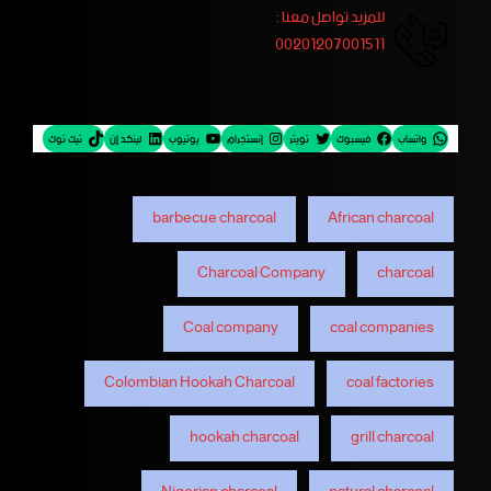
للمزيد تواصل معنا :
00201207001511
واتساب
فيسبوك
تويتر
إنستجرام
يوتيوب
لينكد إن
تيك توك
barbecue charcoal
African charcoal
Charcoal Company
charcoal
Coal company
coal companies
Colombian Hookah Charcoal
coal factories
hookah charcoal
grill charcoal