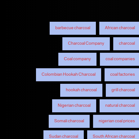
barbecue charcoal
African charcoal
Charcoal Company
charcoal
Coal company
coal companies
Colombian Hookah Charcoal
coal factories
hookah charcoal
grill charcoal
Nigerian charcoal
natural charcoal
Somali charcoal
nigerian coal prices
Sudan charcoal
South African charcoal