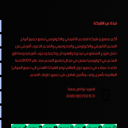
نبذة عن الشركة
أكبر مصنع و شركة للفحم الأفريقي والكولومبي نصنع جميع أنواع
الفحم الأفريقي والكولومبي والاندونيسي والفحم الجنوب أفريقي من
خلال فروع المصنع فى نيجيريا والسودان وكينيا وجنوب أفريقيا ومناطق
الفحم في كولومبيا نعمل في مجال تصنيع الفحم منذ عام 2009 لدينا
قاعده عملاء في جميع دول العالم توفر الشركة الشحن الى جميع الموانئ
العالمية بأسرع وقت وتأمين شامل على جميع حاويات الفحم
للمزيد تواصل معنا :
00201207001511
واتساب
فيسبوك
تويتر
إنستجرام
يوتيوب
لينكد إن
تيك توك