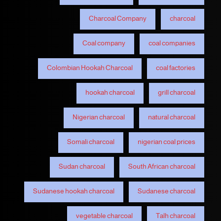
Charcoal Company
charcoal
Coal company
coal companies
Colombian Hookah Charcoal
coal factories
hookah charcoal
grill charcoal
Nigerian charcoal
natural charcoal
Somali charcoal
nigerian coal prices
Sudan charcoal
South African charcoal
Sudanese hookah charcoal
Sudanese charcoal
vegetable charcoal
Talh charcoal