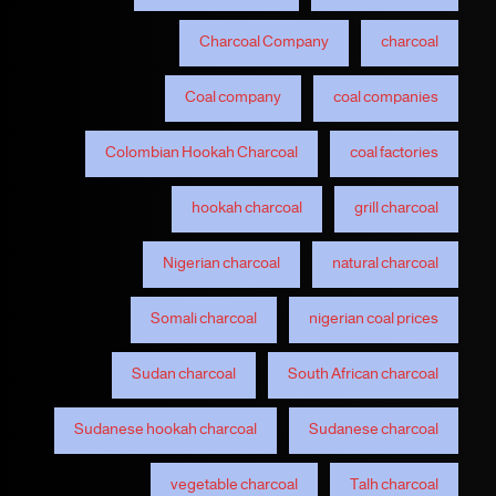
Charcoal Company
charcoal
Coal company
coal companies
Colombian Hookah Charcoal
coal factories
hookah charcoal
grill charcoal
Nigerian charcoal
natural charcoal
Somali charcoal
nigerian coal prices
Sudan charcoal
South African charcoal
Sudanese hookah charcoal
Sudanese charcoal
vegetable charcoal
Talh charcoal