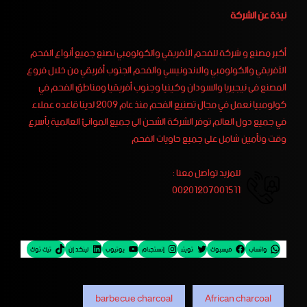
نبذة عن الشركة
أكبر مصنع و شركة للفحم الأفريقي والكولومبي نصنع جميع أنواع الفحم
الأفريقي والكولومبي والاندونيسي والفحم الجنوب أفريقي من خلال فروع
المصنع فى نيجيريا والسودان وكينيا وجنوب أفريقيا ومناطق الفحم في
كولومبيا نعمل في مجال تصنيع الفحم منذ عام 2009 لدينا قاعده عملاء
في جميع دول العالم توفر الشركة الشحن الى جميع الموانئ العالمية بأسرع
وقت وتأمين شامل على جميع حاويات الفحم
للمزيد تواصل معنا :
00201207001511
واتساب
فيسبوك
تويتر
إنستجرام
يوتيوب
لينكد إن
تيك توك
barbecue charcoal
African charcoal