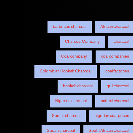
barbecue charcoal
African charcoal
Charcoal Company
charcoal
Coal company
coal companies
Colombian Hookah Charcoal
coal factories
hookah charcoal
grill charcoal
Nigerian charcoal
natural charcoal
Somali charcoal
nigerian coal prices
Sudan charcoal
South African charcoal