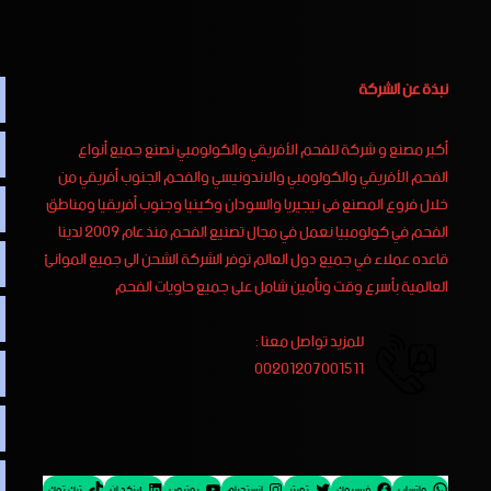
نبذة عن الشركة
أكبر مصنع و شركة للفحم الأفريقي والكولومبي نصنع جميع أنواع
الفحم الأفريقي والكولومبي والاندونيسي والفحم الجنوب أفريقي من
خلال فروع المصنع فى نيجيريا والسودان وكينيا وجنوب أفريقيا ومناطق
الفحم في كولومبيا نعمل في مجال تصنيع الفحم منذ عام 2009 لدينا
قاعده عملاء في جميع دول العالم توفر الشركة الشحن الى جميع الموانئ
العالمية بأسرع وقت وتأمين شامل على جميع حاويات الفحم
للمزيد تواصل معنا :
00201207001511
واتساب
فيسبوك
تويتر
إنستجرام
يوتيوب
لينكد إن
تيك توك