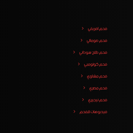
فحم افريقي
فحم صومالي
فحم طلح سوداني
فحم كولومبي
فحم مشاوي
فحم مصري
فحم نيجيري
فيدبوهات للفحم