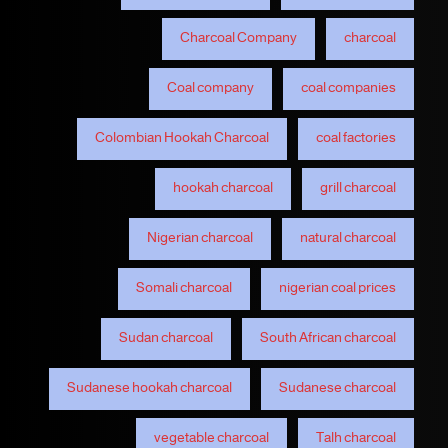
Charcoal Company
charcoal
Coal company
coal companies
Colombian Hookah Charcoal
coal factories
hookah charcoal
grill charcoal
Nigerian charcoal
natural charcoal
Somali charcoal
nigerian coal prices
Sudan charcoal
South African charcoal
Sudanese hookah charcoal
Sudanese charcoal
vegetable charcoal
Talh charcoal