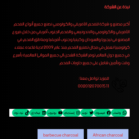
نبذة عن الشركة
أكبر مصنع و شركة للفحم الأفريقي والكولومبي نصنع جميع أنواع الفحم
الأفريقي والكولومبي والاندونيسي والفحم الجنوب أفريقي من خلال فروع
المصنع فى نيجيريا والسودان وكينيا وجنوب أفريقيا ومناطق الفحم في
كولومبيا نعمل في مجال تصنيع الفحم منذ عام 2009 لدينا قاعده عملاء
في جميع دول العالم توفر الشركة الشحن الى جميع الموانئ العالمية بأسرع
وقت وتأمين شامل على جميع حاويات الفحم
للمزيد تواصل معنا :
00201207001511
واتساب
فيسبوك
تويتر
إنستجرام
يوتيوب
لينكد إن
تيك توك
barbecue charcoal
African charcoal