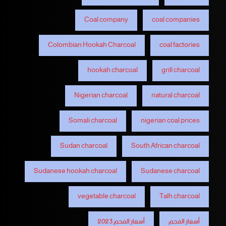
Coal company
coal companies
Colombian Hookah Charcoal
coal factories
hookah charcoal
grill charcoal
Nigerian charcoal
natural charcoal
Somali charcoal
nigerian coal prices
Sudan charcoal
South African charcoal
Sudanese hookah charcoal
Sudanese charcoal
vegetable charcoal
Talh charcoal
أسعار الفحم
أسعار الفحم 2023