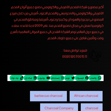
أكبر مصنع و شركة للفحم الأفريقي والكولومبي نصنع جميع أنواع الفحم
الأفريقي والكولومبي والاندونيسي والفحم الجنوب أفريقي من خلال فروع
المصنع فى نيجيريا والسودان وكينيا وجنوب أفريقيا ومناطق الفحم في
كولومبيا نعمل في مجال تصنيع الفحم منذ عام 2009 لدينا قاعده عملاء
في جميع دول العالم توفر الشركة الشحن الى جميع الموانئ العالمية بأسرع
وقت وتأمين شامل على جميع حاويات الفحم
للمزيد تواصل معنا :
00201207001511
واتساب
فيسبوك
تويتر
إنستجرام
يوتيوب
لينكد إن
تيك توك
barbecue charcoal
African charcoal
Charcoal Company
charcoal