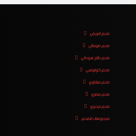
فحم افريقي
فحم صومالي
فحم طلح سوداني
فحم كولومبي
فحم مشاوي
فحم مصري
فحم نيجيري
فيدبوهات للفحم