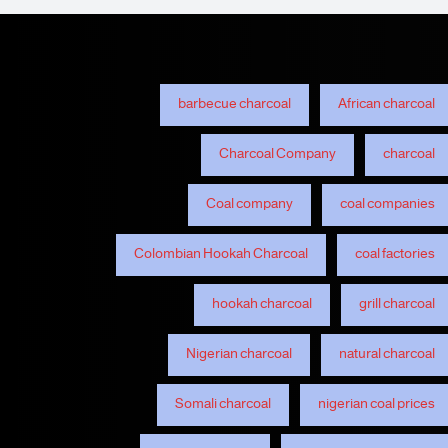
barbecue charcoal
African charcoal
Charcoal Company
charcoal
Coal company
coal companies
Colombian Hookah Charcoal
coal factories
hookah charcoal
grill charcoal
Nigerian charcoal
natural charcoal
Somali charcoal
nigerian coal prices