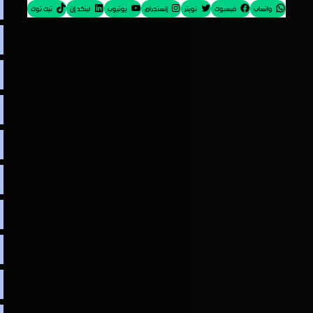
واتساب
فيسبوك
تويتر
إنستجرام
يوتيوب
لينكد إن
تيك توك