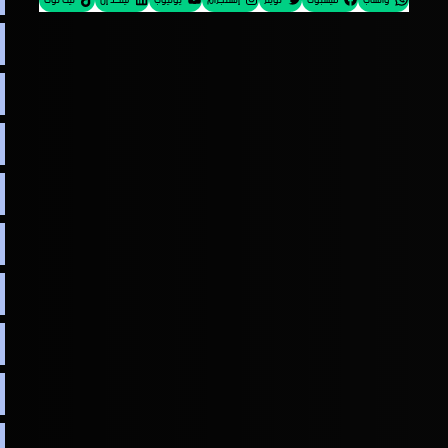
واتساب
فيسبوك
تويتر
إنستجرام
يوتيوب
لينكد إن
تيك توك