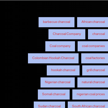
barbecue charcoal
African charcoal
Charcoal Company
charcoal
Coal company
coal companies
Colombian Hookah Charcoal
coal factories
hookah charcoal
grill charcoal
Nigerian charcoal
natural charcoal
Somali charcoal
nigerian coal prices
Sudan charcoal
South African charcoal