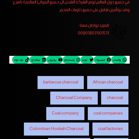
في جميع دول العالم توفر الشركة الشحن الى جميع الموانئ العالمية بأسرع
وقت وتأمين شامل على جميع حاويات الفحم
للمزيد تواصل معنا :
00201207001511
واتساب
فيسبوك
تويتر
إنستجرام
يوتيوب
لينكد إن
تيك توك
barbecue charcoal
African charcoal
Charcoal Company
charcoal
Coal company
coal companies
Colombian Hookah Charcoal
coal factories