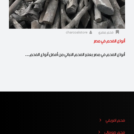
فحم مصري
charcoalstore
أنواع الفحم في مصر
أنواع الفحم في مصر يعتبر الفحم النباتي من أفضل أنواع الفحم…
فحم افريقي
فحم صومالي