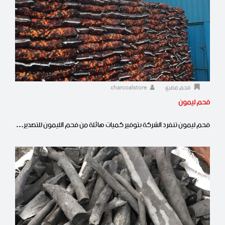
فحم مصري
charcoalstore
فحم ليمون
فحم ليمون تنفرد الشركة بتوفير كميات هائلة من فحم الليمون للتصدير…