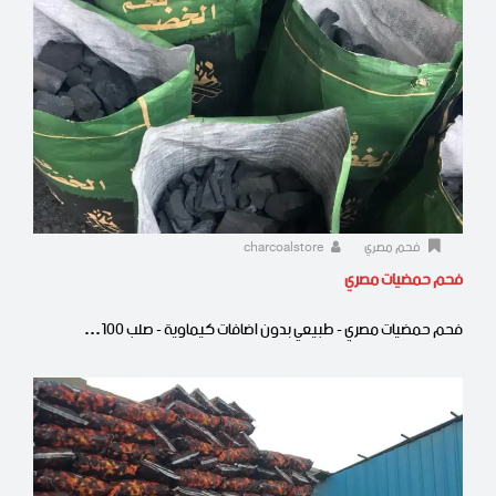
فحم مصري
charcoalstore
فحم حمضيات مصري
فحم حمضيات مصري - طبيعي بدون اضافات كيماوية - صلب 100…