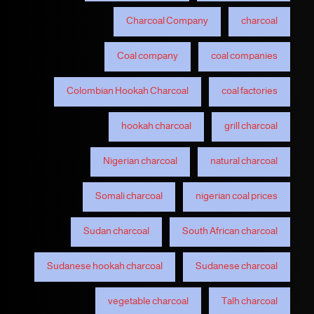
Charcoal Company
charcoal
Coal company
coal companies
Colombian Hookah Charcoal
coal factories
hookah charcoal
grill charcoal
Nigerian charcoal
natural charcoal
Somali charcoal
nigerian coal prices
Sudan charcoal
South African charcoal
Sudanese hookah charcoal
Sudanese charcoal
vegetable charcoal
Talh charcoal