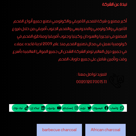
نبذة عن الشركة
أكبر مصنع و شركة للفحم الأفريقي والكولومبي نصنع جميع أنواع الفحم
الأفريقي والكولومبي والاندونيسي والفحم الجنوب أفريقي من خلال فروع
المصنع فى نيجيريا والسودان وكينيا وجنوب أفريقيا ومناطق الفحم في
كولومبيا نعمل في مجال تصنيع الفحم منذ عام 2009 لدينا قاعده عملاء
في جميع دول العالم توفر الشركة الشحن الى جميع الموانئ العالمية بأسرع
وقت وتأمين شامل على جميع حاويات الفحم
للمزيد تواصل معنا :
00201207001511
واتساب
فيسبوك
تويتر
إنستجرام
يوتيوب
لينكد إن
تيك توك
barbecue charcoal
African charcoal