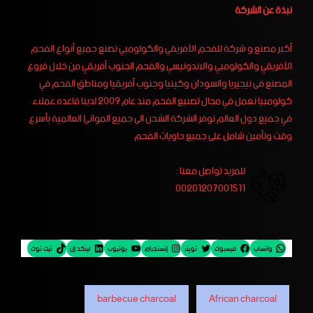
نبذة عن الشركة
أكبر مصنع و شركة للفحم الأفريقي والكولومبي نصنع جميع أنواع الفحم
الأفريقي والكولومبي والاندونيسي والفحم الجنوب أفريقي من خلال فروع
المصنع فى نيجيريا والسودان وكينيا وجنوب أفريقيا ومناطق الفحم في
كولومبيا نعمل في مجال تصنيع الفحم منذ عام 2009 لدينا قاعده عملاء
في جميع دول العالم توفر الشركة الشحن الى جميع الموانئ العالمية بأسرع
وقت وتأمين شامل على جميع حاويات الفحم
للمزيد تواصل معنا :
00201207001511
واتساب
فيسبوك
تويتر
إنستجرام
يوتيوب
لينكد إن
تيك توك
barbecue charcoal
African charcoal