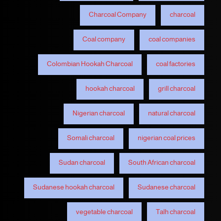
Charcoal Company
charcoal
Coal company
coal companies
Colombian Hookah Charcoal
coal factories
hookah charcoal
grill charcoal
Nigerian charcoal
natural charcoal
Somali charcoal
nigerian coal prices
Sudan charcoal
South African charcoal
Sudanese hookah charcoal
Sudanese charcoal
vegetable charcoal
Talh charcoal