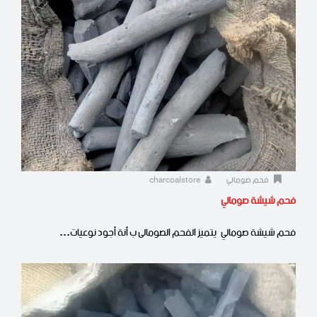
فحم صومالي
charcoalstore
فحم شيشة صومالي
فحم شيشة صومالي يتميز الفحم الصومالى ب أنة أجود نوعيات…