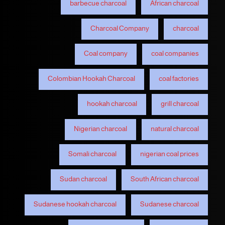
barbecue charcoal
African charcoal
Charcoal Company
charcoal
Coal company
coal companies
Colombian Hookah Charcoal
coal factories
hookah charcoal
grill charcoal
Nigerian charcoal
natural charcoal
Somali charcoal
nigerian coal prices
Sudan charcoal
South African charcoal
Sudanese hookah charcoal
Sudanese charcoal