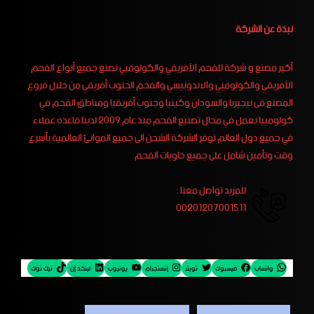
نبذة عن الشركة
أكبر مصنع و شركة للفحم الأفريقي والكولومبي نصنع جميع أنواع الفحم
الأفريقي والكولومبي والاندونيسي والفحم الجنوب أفريقي من خلال فروع
المصنع فى نيجيريا والسودان وكينيا وجنوب أفريقيا ومناطق الفحم في
كولومبيا نعمل في مجال تصنيع الفحم منذ عام 2009 لدينا قاعده عملاء
في جميع دول العالم توفر الشركة الشحن الى جميع الموانئ العالمية بأسرع
وقت وتأمين شامل على جميع حاويات الفحم
للمزيد تواصل معنا :
00201207001511
واتساب
فيسبوك
تويتر
إنستجرام
يوتيوب
لينكد إن
تيك توك