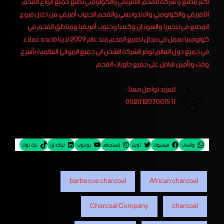
أكبر مصنع و شركة للفحم الأفريقي والكولومبي نصنع جميع أنواع الفحم
الأفريقي والكولومبي والاندونيسي والفحم الجنوب أفريقي من خلال فروع
المصنع فى نيجيريا والسودان وكينيا وجنوب أفريقيا ومناطق الفحم في
كولومبيا نعمل في مجال تصنيع الفحم منذ عام 2009 لدينا قاعده عملاء
في جميع دول العالم توفر الشركة الشحن الى جميع الموانئ العالمية بأسرع
وقت وتأمين شامل على جميع حاويات الفحم
للمزيد تواصل معنا :
00201207001511
واتساب
فيسبوك
تويتر
إنستجرام
يوتيوب
لينكد إن
تيك توك
barbecue charcoal
African charcoal
Charcoal Company
charcoal