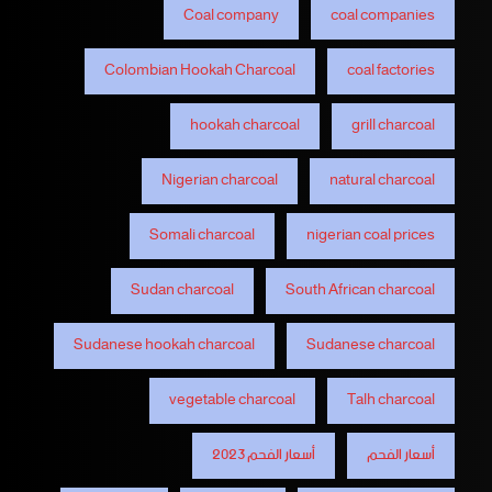
Coal company
coal companies
Colombian Hookah Charcoal
coal factories
hookah charcoal
grill charcoal
Nigerian charcoal
natural charcoal
Somali charcoal
nigerian coal prices
Sudan charcoal
South African charcoal
Sudanese hookah charcoal
Sudanese charcoal
vegetable charcoal
Talh charcoal
أسعار الفحم
أسعار الفحم 2023