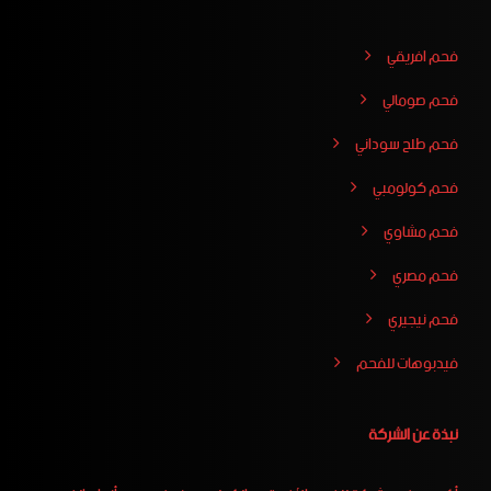
فحم افريقي
فحم صومالي
فحم طلح سوداني
فحم كولومبي
فحم مشاوي
فحم مصري
فحم نيجيري
فيدبوهات للفحم
نبذة عن الشركة