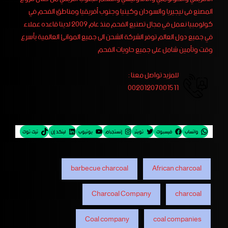
المصنع فى نيجيريا والسودان وكينيا وجنوب أفريقيا ومناطق الفحم في
كولومبيا نعمل في مجال تصنيع الفحم منذ عام 2009 لدينا قاعده عملاء
في جميع دول العالم توفر الشركة الشحن الى جميع الموانئ العالمية بأسرع
وقت وتأمين شامل على جميع حاويات الفحم
للمزيد تواصل معنا :
00201207001511
واتساب
فيسبوك
تويتر
إنستجرام
يوتيوب
لينكد إن
تيك توك
barbecue charcoal
African charcoal
Charcoal Company
charcoal
Coal company
coal companies