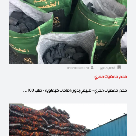
فحم مصري
charcoalstore
فحم حمضيات مصري
فحم حمضيات مصري - طبيعي بدون اضافات كيماوية - صلب 100…