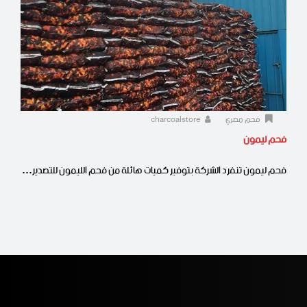
فحم مصري
charcoalstore
فحم ليمون
فحم ليمون تنفرد الشركة بتوفير كميات هائلة من فحم الليمون للتصدير…