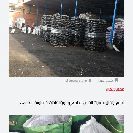
فحم مصري
charcoalstore
فحم برتقال
فحم برتقال مميزات الفحم - طبيعي بدون اضافات كيماوية - صلب…