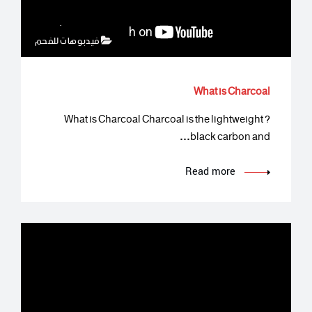
فيدبوهات للفحم
What is Charcoal
? What is Charcoal Charcoal is the lightweight
black carbon and…
Read more