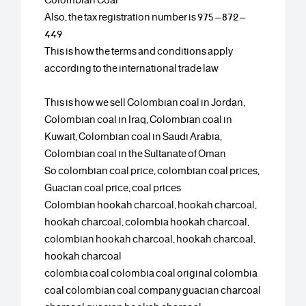
Colombian Coal
Also, the tax registration number is 975 – 872 –
449
This is how the terms and conditions apply
according to the international trade law
This is how we sell Colombian coal in Jordan,
Colombian coal in Iraq, Colombian coal in
Kuwait, Colombian coal in Saudi Arabia,
Colombian coal in the Sultanate of Oman
So colombian coal price, colombian coal prices,
Guacian coal price, coal prices
Colombian hookah charcoal, hookah charcoal,
hookah charcoal, colombia hookah charcoal,
colombian hookah charcoal, hookah charcoal,
hookah charcoal
colombia coal colombia coal original colombia
coal colombian coal company guacian charcoal