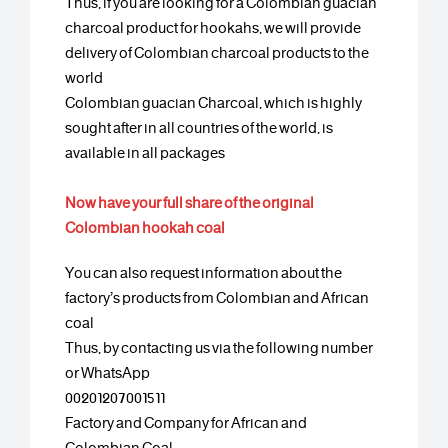
Thus, if you are looking for a Colombian guacian
charcoal product for hookahs, we will provide
delivery of Colombian charcoal products to the
world
Colombian guacian Charcoal, which is highly
sought after in all countries of the world, is
available in all packages
Now have your full share of the original
Colombian hookah coal
You can also request information about the
factory’s products from Colombian and African
coal
Thus, by contacting us via the following number
or WhatsApp
00201207001511
Factory and Company for African and