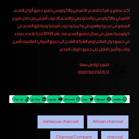
أكبر مصنع و شركة للفحم الأفريقي والكولومبي نصنع جميع أنواع الفحم
الأفريقي والكولومبي والاندونيسي والفحم الجنوب أفريقي من خلال فروع
المصنع فى نيجيريا والسودان وكينيا وجنوب أفريقيا ومناطق الفحم في
كولومبيا نعمل في مجال تصنيع الفحم منذ عام 2009 لدينا قاعده عملاء
في جميع دول العالم توفر الشركة الشحن الى جميع الموانئ العالمية بأسرع
وقت وتأمين شامل على جميع حاويات الفحم
للمزيد تواصل معنا :
00201207001511
واتساب
فيسبوك
تويتر
إنستجرام
يوتيوب
لينكد إن
تيك توك
barbecue charcoal
African charcoal
Charcoal Company
charcoal