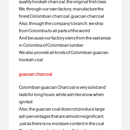
quality hookah charcoal, the original first class
We, through our own factory, manufacture the
finest Colombian charcoal, guacian charcoal
Also, through the company’s branch, we ship
from Colombia to all parts of the world
And because our factory owns from the vast areas
in Colombia of Colombian lumber
We also provide all kinds of Colombian guacian
hookah coal
guacian charcoal
Colombian guacian Charcoal is very solid and
lasts for long hours, white ash like snow when
ignited
Also, the guacian coal does not produce large
ash percentages that are almost insignificant,
just as there is no moisture content in the coal.