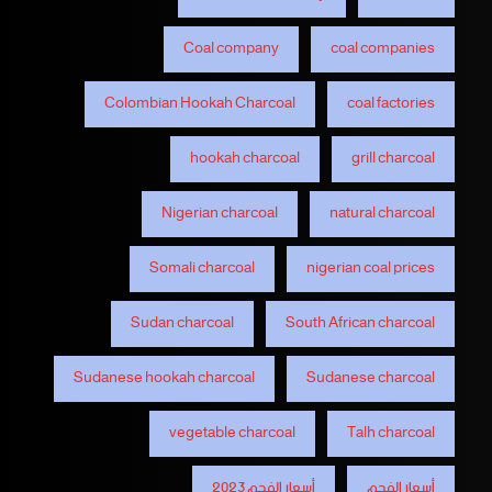
Coal company
coal companies
Colombian Hookah Charcoal
coal factories
hookah charcoal
grill charcoal
Nigerian charcoal
natural charcoal
Somali charcoal
nigerian coal prices
Sudan charcoal
South African charcoal
Sudanese hookah charcoal
Sudanese charcoal
vegetable charcoal
Talh charcoal
أسعار الفحم
أسعار الفحم 2023