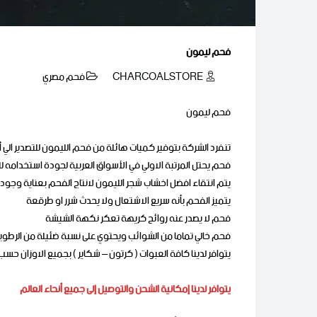
فحم ليمون
CHARCOALSTORE
فحم مصري
فحم ليمون
تنفرد الشركة بتوفير كميات هائلة من فحم الليمون للتصدير الي أ
فحم يحتل المرتبة الاولي في الأسواق العربية لجودة استخدامه لل
يتم انتقاء افضل اخشاب شجر الليمون لانتاج الفحم بعناية وجودة
يتميز الفحم بأنه سريع الاشتعال ولا يحدث شرر او طرقعة
فحم لا يصدر عنه روائح كريهة تعكر نكهة الشيشة
فحم خالي تماما من الشوائب ويحتوي على نسبة ضئيلة من الرطوب
يتوافر لدينا كافة العبوات ( كرتون – شكاير ) بجميع الاوزان حس
يتوافر لدينا إمكانية الشحن والتوصيل إلى جميع أنحاء العالم