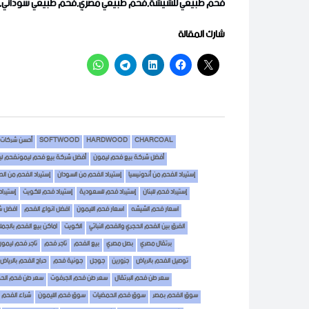
فحم طبيعي للشيشة,فحم طبيعي مصري,فحم طبيعي سوداني,فح
شارك المقالة
CHARCOAL
HARDWOOD
SOFTWOOD
أحسن شركات 
أفضل شركة بيع فحم ليمون
أفضل شركة بيع فحم ليمونفحم ل
إستيراد الفحم من أندونيسيا
إستيراد الفحم من السودان
إستيراد الفحم من ال
إستيراد فحم للبنان
إستيراد فحم للسعودية
إستيراد فحم للكويت
إستيرا
اسعار فحم الشيشه
اسعار فحم الليمون
افضل انواع الفحم
افضل ش
الفرق بين الفحم الحجري والفحم النباتي
الكويت
اماكن بيع الفحم بالجمل
برتقال مصري
بصل مصري
بيع الفحم
تاجر فحم
تاجر فحم ليمون
توصيل الفحم بالرياض
جزورين
جوجل
جونية فحم
حراج الفحم بالرياض
سعر طن فحم البرتقال
سعر طن فحم الجرفوت
سعر طن فحم الح
سوق الفحم بمصر
سوق فحم الحمضيات
سوق فحم الليمون
شراء الفحم