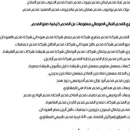
م غزة,فحم لبنان,فحم بيروت,فحم صيدا,فحم الجنوب,فحم البقاع
وك,فحم يوتيوب,فحم هلبان,فحم مانجروف,فحم الصعيد,فحم فحم,
يجيري,الفحم النباتي الصومالي,معلومات عن الفحم,كيفية صنع الفحم,
ت الفحم,شركة فحم مصري,شركة فحم بمصر,شركة فحم سوداني,شركة فحم بالسودان,
 بيع الفحم,شركة فحم طلح سوداني,شركات فحم الطلح,شركة فحم حمضيات,
,شركة فحم برتقال,شركات فحم البرتقال,شركة فحم شيشة,شركات فحم الشيشة,
,تاجر فحم,تجار الفحم,تجارة الفحم,شركة فحم أراجيل,
 نكهات,معسل سلوم,معسل قص,شيشة خليل مأمون,شيشة مصرية,
لنخلة,معسل تفاحتين الفاخر,معسل تفاحتين بحريني,
 فحم,فحم أبو غزال,فحم أندونيسي جوز هند,
ربعات,فحم سداسي,فحم سدادسي للمشاوي,
عات أندونيسي,فحم نضيف,فحم الفاخر,فحم النخلة,فحم الوادي,فحم
ر الفحم,شركات تصدير الفحم,فحم الأردن,فحم القاهرة,
الفحم,برتقال,ليمون,جزورين,حمضيات,طلح,أيين,مصر,السودان,
لضفة,عرب 48,ليبيا,فحم طبيعي للمشاوي,