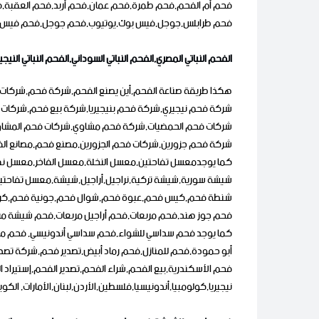
فحم أم الفحم,فحم طمرة,فحم عمان,فحم أربد,فحم العقبة,فح
فحم طرابلس,جوجل,فيس بوك,يوتيوب,فحم جوجل,فحم فيس ب
الفحم النباتي المصري,الفحم النباتي السوداني,الفحم النباتي الن
هكذا طريقة صناعة الفحم,أين يصنع الفحم,شركة فحم,شركا
شركة فحم نيجيري,شركة فحم بنيجيريا,شركة بيع فحم,شركات
شركات فحم الحمضيات,شركة فحم مشاوي,شركات فحم المشاوي
شركة فحم جزورين,شركات فحم الجزورين,مصنع فحم,مصانع الفحم
كما يوجدمعسل تفاحتين,معسل النخلة,معسل الفاخر,معسل
شيشة سورية,شيشة تركية,نراجيل,أراجيل,شيشة,معسل تفاحتين ا
شنطة فحم,كيس فحم,عبوة فحم,شوال فحم,جونية فحم,كرتون
فحم جوز هند,فحم مربعات,فحم أراجيل مربعات,فحم شيشة م
كما يوجد فحم سداسي للشواء,فحم سداسي أندونيسي, فحم مرب
أبو حمودة,فحم للمنازل,فحم رماد أبيض,تصدير فحم,شركة تصدي
فحم الأسكندرية,بيع الفحم,شراء الفحم,تصدير الفحم,إستيراد 
نيجيريا,كولومبيا,أندونيسيا,فلسطين,الأردن,لبنان,الأمارات, الكويت,العراق,إسرائيل,ا