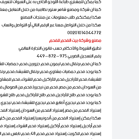
كما يمكن للمشتري طباعة اللوجو الخاص به على العبوات لتعريف ا
كما ان شركة ومصنع شاهر ستور نظامية من خلال التعامل معنا
هكذا يمكنكم طلب معلومات عن منتجات المصنع
هكذا من خلال التواصل معنا عبر الرقم التالي أو التواصل واتساب
00201014044772
مصنع وشركة بيت الفحم للفحم
تطبق الشروط والأحكام حسب قانون التجارة العالمي
رقم التسجيل الضريبي 975 – 872 – 449
كما ان فحم برتقال,فحم ليمون,فحم جزورين,فحم حمضيات للش
كما يوجد فحم حمضيات مشاوي,فحم برتقال للشيشة,فحم برتقال 
للشيشة,فحم للأراجيل,فحم للأراكيل,فحم للشواء,فحم للمشا
من السودان,فحم من مصر,فحم من نيجيريا,فحم من الصومال,ف
كما يوجد فحم طلح للأراجيل,فحم طلح للأراكيل,فحم طلح للش
كما يوجد فحم نيجيري أصابع,فحم نيجيري للشيشة,فحم نيجيري لل
إستيراد الفحم من مصر,إستيراد الفحم من السودان,إستيراد الفحم
هكذا يمكن إستيراد الفحم من أندونيسيا,إستيراد الفحم من كلو
فحم أراجيل,إستيراد فحم أراكيل,إستيراد فحم الشواء,إستيراد 
إستيراد فحم للكويت,إستيراد فحم,فحم 48,فحم نابلس,فحم الخليل,فحم رام الله,فحم جنين,فحم حيفا,فحم الناصرة,